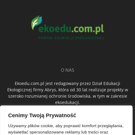
O NAS
Ekoedu.com.pl jest redagowany przez Dział Edukacji
Ekologicznej firmy Abrys, która od 30 lat realizuje projekty w
szeroko rozumianej ochronie środowiska, w tym w zakresie
ekoedukacji.
Cenimy Twoją Prywatność
ŚLEDŹ NAS
Używamy plików cookie, aby poprawić komfort przeglądania,
wyświetlać spersonalizowane reklamy lub treści oraz