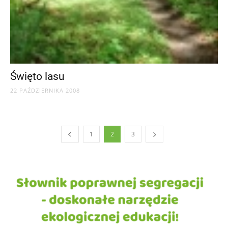
Święto lasu
22 PAŹDZIERNIKA 2008
1
2
3