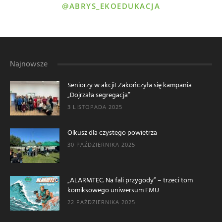
@ABRYS_EKOEDUKACJA
Najnowsze
Seniorzy w akcji! Zakończyła się kampania
„Dojrzała segregacja”
3 LISTOPADA 2025
Olkusz dla czystego powietrza
30 PAŹDZIERNIKA 2025
„ALARMTEC. Na fali przygody” – trzeci tom
komiksowego uniwersum EMU
22 PAŹDZIERNIKA 2025