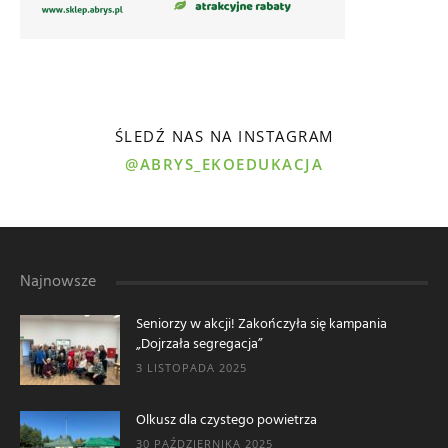
ŚLEDŹ NAS NA INSTAGRAM
@ABRYS_EKOEDUKACJA
Najnowsze
Seniorzy w akcji! Zakończyła się kampania
„Dojrzała segregacja”
3 LISTOPADA 2025
Olkusz dla czystego powietrza
30 PAŹDZIERNIKA 2025