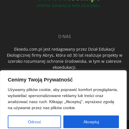
O NAS
Ekoedu.com.pl jest redagowany przez Dział Edukacji
Ekologicznej firmy Abrys, która od 30 lat realizuje projekty w
szeroko rozumianej ochronie środowiska, w tym w zakresie
ekoedukacji.
Cenimy Twoją Prywatność
ŚLEDŹ NAS
Używamy plików cookie, aby poprawić komfort przeglądania,
wyświetlać spersonalizowane reklamy lub treści oraz
analizować nasz ruch. Klikając „Akceptuj”, wyrażasz zgodę
na używanie przez nas plików cookie.
Odrzuć
Akceptuj
© Abrys Sp. z o.o.