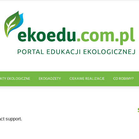
ATY EKOLOGICZNE
EKOGADŻETY
CIEKAWE REALIZACJE
CO ROBIMY?
Edukacja
act support.
ekologiczna