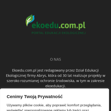
O NAS
Ekoedu.com.pl jest redagowany przez Dział Edukacji
Ekologicznej firmy Abrys, która od 30 lat realizuje projekty w
szeroko rozumianej ochronie środowiska, w tym w zakresie
ekoedukacji.
Cenimy Twoją Prywatność
ŚLEDŹ NAS
Używamy plików cookie, aby poprawić komfort przeglądania,
wyświetlać spersonalizowane reklamy lub treści oraz