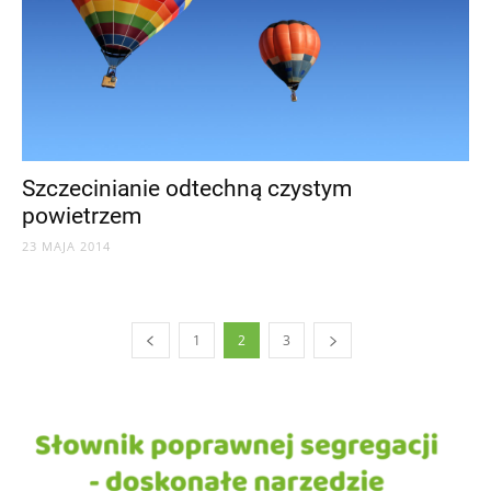
Szczecinianie odtechną czystym
powietrzem
23 MAJA 2014
1
2
3