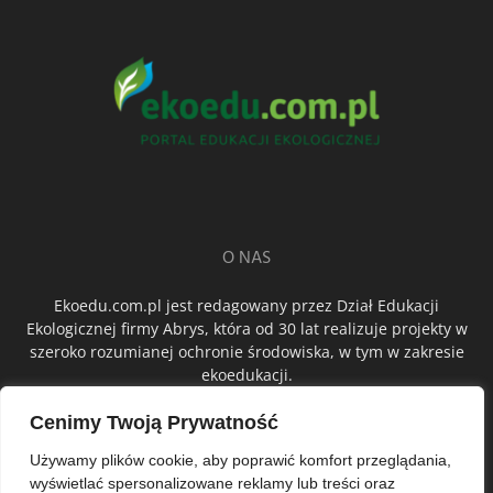
O NAS
Ekoedu.com.pl jest redagowany przez Dział Edukacji
Ekologicznej firmy Abrys, która od 30 lat realizuje projekty w
szeroko rozumianej ochronie środowiska, w tym w zakresie
ekoedukacji.
Cenimy Twoją Prywatność
ŚLEDŹ NAS
Używamy plików cookie, aby poprawić komfort przeglądania,
wyświetlać spersonalizowane reklamy lub treści oraz