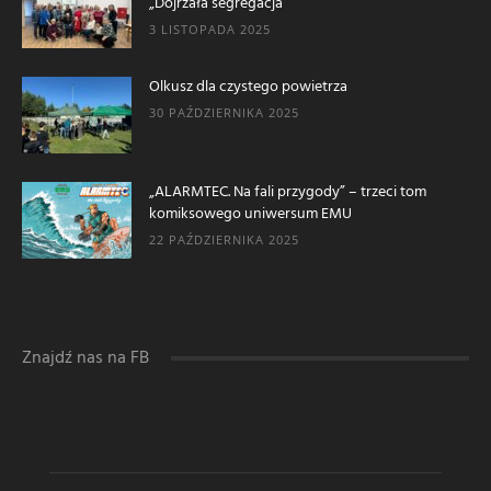
„Dojrzała segregacja”
3 LISTOPADA 2025
Olkusz dla czystego powietrza
30 PAŹDZIERNIKA 2025
„ALARMTEC. Na fali przygody” – trzeci tom
komiksowego uniwersum EMU
22 PAŹDZIERNIKA 2025
Znajdź nas na FB