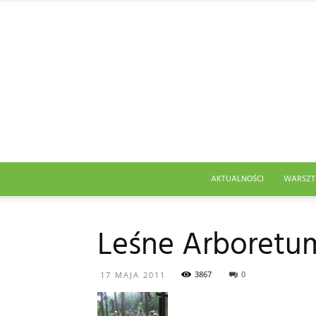
AKTUALNOŚCI
WARSZT
Leśne Arboretum
3867
0
17 MAJA 2011