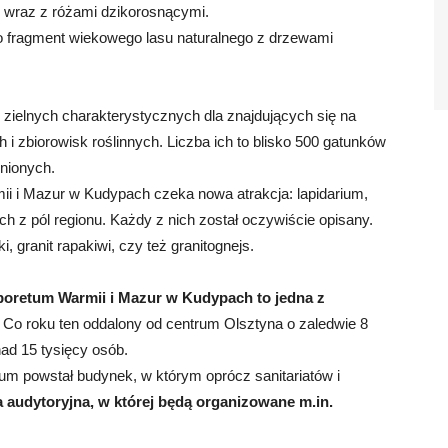
y wraz z różami dzikorosnącymi.
zo fragment wiekowego lasu naturalnego z drzewami
n zielnych charakterystycznych dla znajdujących się na
i zbiorowisk roślinnych. Liczba ich to blisko 500 gatunków
onionych.
i i Mazur w Kudypach czeka nowa atrakcja: lapidarium,
h z pól regionu. Każdy z nich został oczywiście opisany.
, granit rapakiwi, czy też granitognejs.
oretum Warmii i Mazur w Kudypach to jedna z
. Co roku ten oddalony od centrum Olsztyna o zaledwie 8
ad 15 tysięcy osób.
tum powstał budynek, w którym oprócz sanitariatów i
a audytoryjna, w której będą organizowane m.in.