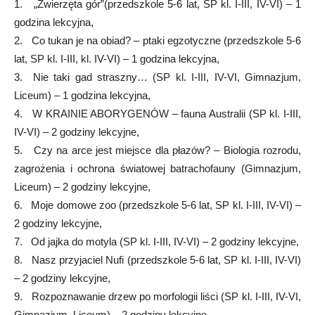
1. „Zwierzęta gór”(przedszkole 5-6 lat, SP kl. I-III, IV-VI) – 1
godzina lekcyjna,
2. Co tukan je na obiad? – ptaki egzotyczne (przedszkole 5-6
lat, SP kl. I-III, kl. IV-VI) – 1 godzina lekcyjna,
3. Nie taki gad straszny… (SP kl. I-III, IV-VI, Gimnazjum,
Liceum) – 1 godzina lekcyjna,
4. W KRAINIE ABORYGENÓW – fauna Australii (SP kl. I-III,
IV-VI) – 2 godziny lekcyjne,
5. Czy na arce jest miejsce dla płazów? – Biologia rozrodu,
zagrożenia i ochrona światowej batrachofauny (Gimnazjum,
Liceum) – 2 godziny lekcyjne,
6. Moje domowe zoo (przedszkole 5-6 lat, SP kl. I-III, IV-VI) –
2 godziny lekcyjne,
7. Od jajka do motyla (SP kl. I-III, IV-VI) – 2 godziny lekcyjne,
8. Nasz przyjaciel Nufi (przedszkole 5-6 lat, SP kl. I-III, IV-VI)
– 2 godziny lekcyjne,
9. Rozpoznawanie drzew po morfologii liści (SP kl. I-III, IV-VI,
Gimnazjum, Liceum) – 2 godziny lekcyjne,