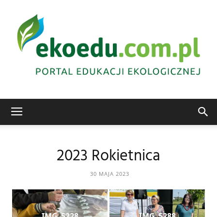
Edukacja
2023 Rokietnica
ekologiczna
30 MAJA 2023
Abrys
IMG_5228
IMG_5288