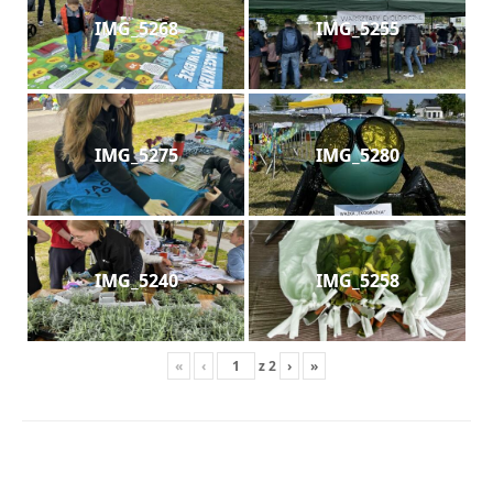
IMG_5268
IMG_5255
IMG_5275
IMG_5280
IMG_5240
IMG_5258
«
‹
z
2
›
»