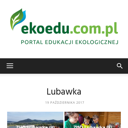
Edukacja
Lubawka
ekologiczna
19 PAŹDZIERNIKA 2017
Abrys
ZUO Lubawka (9)
ZUO Lubawka (8)