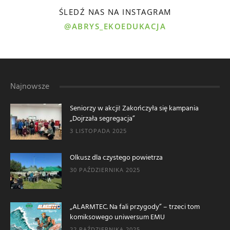
ŚLEDŹ NAS NA INSTAGRAM
@ABRYS_EKOEDUKACJA
Najnowsze
Seniorzy w akcji! Zakończyła się kampania
„Dojrzała segregacja”
3 LISTOPADA 2025
Olkusz dla czystego powietrza
30 PAŹDZIERNIKA 2025
„ALARMTEC. Na fali przygody” – trzeci tom
komiksowego uniwersum EMU
22 PAŹDZIERNIKA 2025