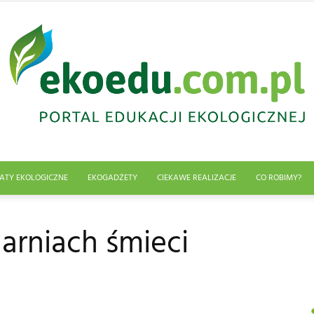
ATY EKOLOGICZNE
EKOGADŻETY
CIEKAWE REALIZACJE
CO ROBIMY?
Edukacja
larniach śmieci
ekologiczna