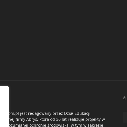
AS
Ś
,
du.com.pl jest redagowany przez Dział Edukacji
ogicznej firmy Abrys, która od 30 lat realizuje projekty w
oko rozumianej ochronie środowiska, w tym w zakresie