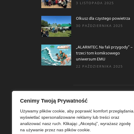
3 LISTOPADA 2025
Olkusz dla czystego powietrza
30 PAŹDZIERNIKA 2025
„ALARMTEC. Na fali przygody” –
trzeci tom komiksowego
uniwersum EMU
22 PAŹDZIERNIKA 2025
Cenimy Twoją Prywatność
O N
Używamy plików cookie, aby poprawić komfort przeglądania
wyświetlać spersonalizowane reklamy lub treści oraz
Ekoe
analizować nasz ruch. Klikając „Akceptuj”, wyrażasz zgodę
Ekol
na używanie przez nas plików cookie.
szer