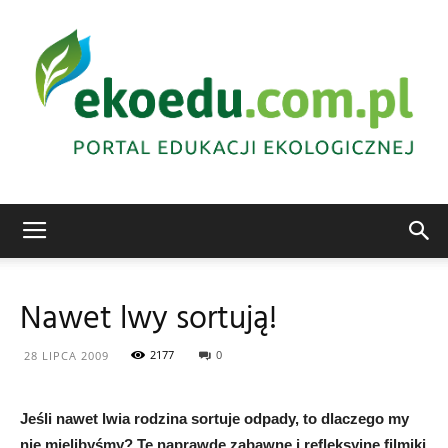
Edukacja
Nawet lwy sortują!
ekologiczna
2177
0
28 LIPCA 2009
Jeśli nawet lwia rodzina sortuje odpady, to dlaczego my
Abrys
nie mielibyśmy? Te naprawdę zabawne i refleksyjne filmiki