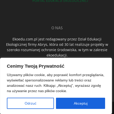
O NAS
Ekoedu.com.pl jest redagowany przez Dział Edukacji
Ekologicznej firmy Abrys, która od 30 lat realizuje projekty w
szeroko rozumianej ochronie środowiska, w tym w zakresie
ekoedukacji.
Cenimy Twoją Prywatność
ŚLEDŹ NAS
Używamy plików cookie, aby poprawić komfort przeglądania,
wyświetlać spersonalizowane reklamy lub treści oraz
analizować nasz ruch. Klikając „Akceptuj”, wyrażasz zgodę
na używanie przez nas plików cookie.
Odrzuć
Akceptuj
© Abrys Sp. z o.o.