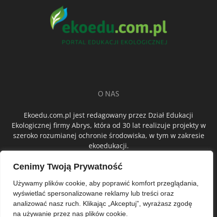
O NAS
Ekoedu.com.pl jest redagowany przez Dział Edukacji
Ekologicznej firmy Abrys, która od 30 lat realizuje projekty w
szeroko rozumianej ochronie środowiska, w tym w zakresie
ekoedukacji.
Cenimy Twoją Prywatność
ŚLEDŹ NAS
Używamy plików cookie, aby poprawić komfort przeglądania,
wyświetlać spersonalizowane reklamy lub treści oraz
analizować nasz ruch. Klikając „Akceptuj”, wyrażasz zgodę
na używanie przez nas plików cookie.