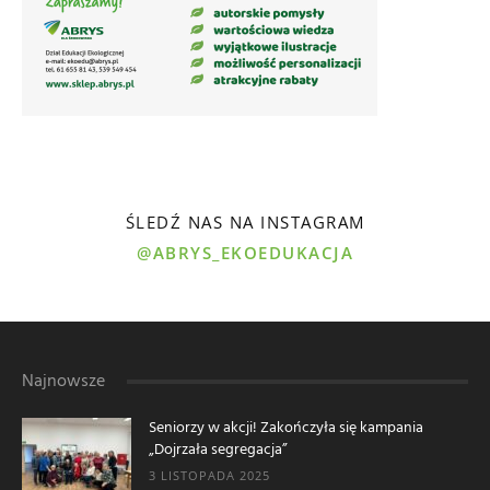
ŚLEDŹ NAS NA INSTAGRAM
@ABRYS_EKOEDUKACJA
Najnowsze
Seniorzy w akcji! Zakończyła się kampania
„Dojrzała segregacja”
3 LISTOPADA 2025