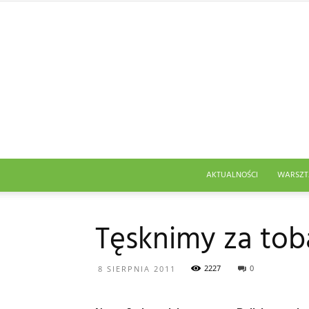
AKTUALNOŚCI
WARSZT
Tęsknimy za to
2227
0
8 SIERPNIA 2011