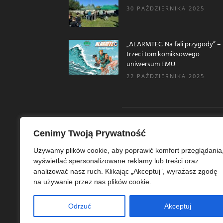
30 PAŹDZIERNIKA 2025
„ALARMTEC. Na fali przygody” –
trzeci tom komiksowego
uniwersum EMU
22 PAŹDZIERNIKA 2025
Cenimy Twoją Prywatność
O N
Używamy plików cookie, aby poprawić komfort przeglądania
wyświetlać spersonalizowane reklamy lub treści oraz
Ekoe
analizować nasz ruch. Klikając „Akceptuj”, wyrażasz zgodę
Ekol
na używanie przez nas plików cookie.
szer
ekoe
Odrzuć
Akceptuj