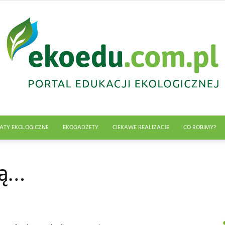
ATY EKOLOGICZNE
EKOGADŻETY
CIEKAWE REALIZACJE
CO ROBIMY?
Edukacja
bą…
ekologiczna