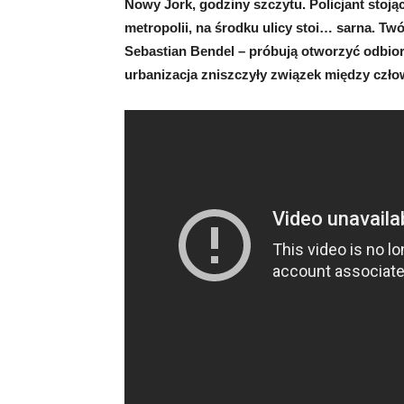
Nowy Jork, godziny szczytu. Policjant stoj
metropolii, na środku ulicy stoi… sarna. Tw
Sebastian Bendel – próbują otworzyć odbior
urbanizacja zniszczyły związek między czł