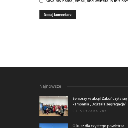
Save my name, email, and website in this bro
Najnowsze
Seniorzy w akcji! Zakończyła się
kampania „Dojrzała segregacja”
3 LISTOPADA 2025
Olkusz dla czystego powietrza