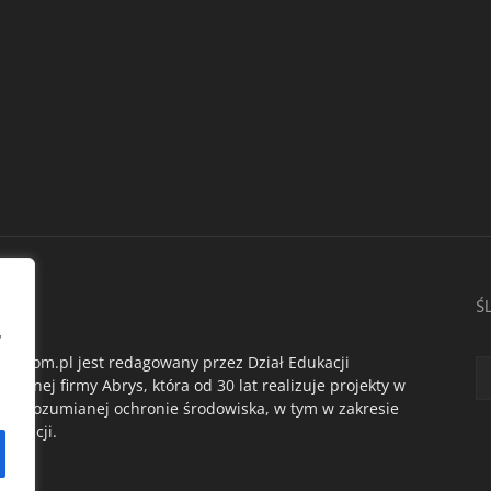
AS
Ś
,
du.com.pl jest redagowany przez Dział Edukacji
ogicznej firmy Abrys, która od 30 lat realizuje projekty w
oko rozumianej ochronie środowiska, w tym w zakresie
dukacji.