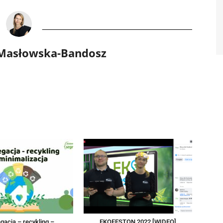
 Masłowska-Bandosz
gacja – recykling –
EKOFESTON 2022 [WIDEO]