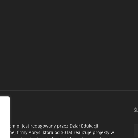
AS
Ś
,
du.com.pl jest redagowany przez Dział Edukacji
ogicznej firmy Abrys, która od 30 lat realizuje projekty w