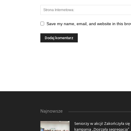
Save my name, email, and website in this bro
Najnowsze
Seniorzy w akcji! Zakończyła się
kampania „Dojrzała segregacja”