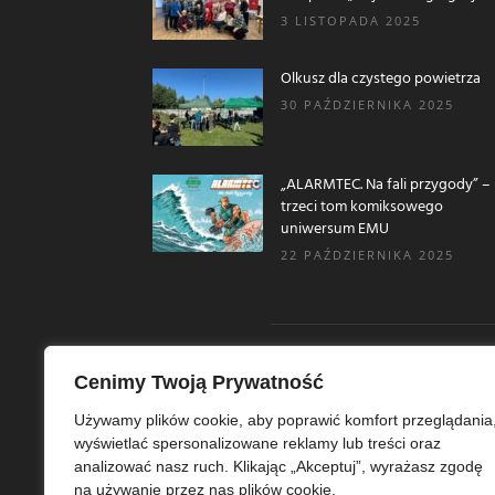
3 LISTOPADA 2025
Olkusz dla czystego powietrza
30 PAŹDZIERNIKA 2025
„ALARMTEC. Na fali przygody” –
trzeci tom komiksowego
uniwersum EMU
22 PAŹDZIERNIKA 2025
Cenimy Twoją Prywatność
O N
Używamy plików cookie, aby poprawić komfort przeglądania
wyświetlać spersonalizowane reklamy lub treści oraz
Ekoe
analizować nasz ruch. Klikając „Akceptuj”, wyrażasz zgodę
Ekol
na używanie przez nas plików cookie.