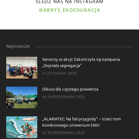
ŚLEDŹ NAS NA INSTAGRAM
@ABRYS_EKOEDUKACJA
Najnowsze
Seniorzy w akcji! Zakończyła się kampania
„Dojrzała segregacja”
3 LISTOPADA 2025
Olkusz dla czystego powietrza
30 PAŹDZIERNIKA 2025
„ALARMTEC. Na fali przygody” – trzeci tom
komiksowego uniwersum EMU
22 PAŹDZIERNIKA 2025