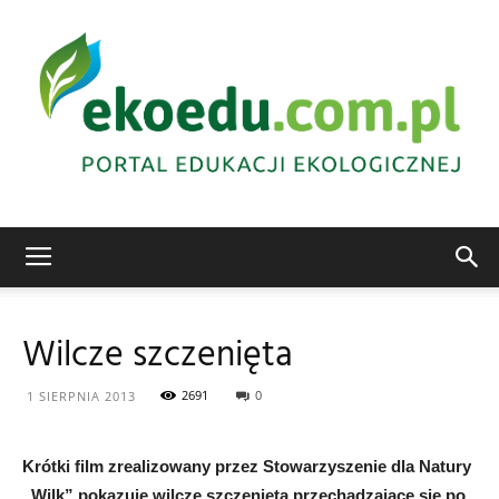
Edukacja
Wilcze szczenięta
ekologiczna
2691
0
1 SIERPNIA 2013
Krótki film zrealizowany przez Stowarzyszenie dla Natury
Abrys
„Wilk” pokazuje wilcze szczenięta przechadzające się po