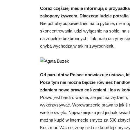
Coraz częściej media informują o przypadkac
zakopany żywcem. Dlaczego ludzie potrafią b
Nie potrafię odpowiedzieć na to pytanie, nie m
skoncentrowania ludzi wyłącznie na sobie, na s
na zupełnie bezbronnych. Tak mało uczymy się j
chyba wychodzą w takim zwyrodnieniu.
Od paru dni w Polsce obowiązuje ustawa, kt
Poza tym nie można będzie również handlowa
zdaniem nowe prawo coś zmieni i los w koń
Prawo jest bardzo ważne, ale jest narzędziem,
wykorzystywać. Wprowadzenie prawa to jakiś et
wielkie święto. Najważniejsza jest jednak świad
można kupić w internecie smycz za 500 złotyc
Koszmar. Ważne, żeby nikt nie kupił tej smycz