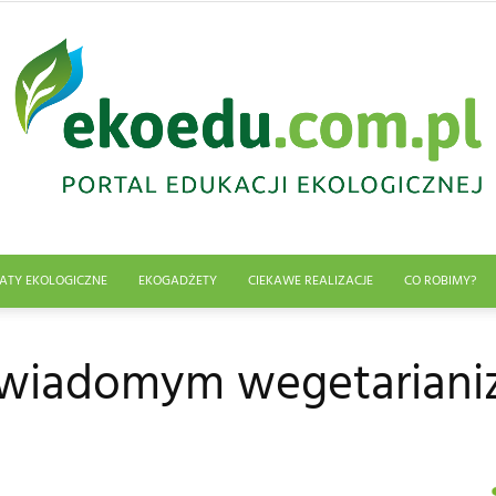
ATY EKOLOGICZNE
EKOGADŻETY
CIEKAWE REALIZACJE
CO ROBIMY?
Edukacja
świadomym wegetariani
ekologiczna