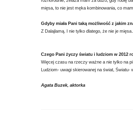
różnorodnie, żelaza mam za dużo, gdy robię bada
mięsa, to nie jest męka kombinowania, co mam 
Gdyby miała Pani taką możliwość z jakim zn
Z Dalajlamą. I nie tylko dlatego, że nie je mięs
Czego Pani życzy światu i ludziom w 2012 r
Więcej czasu na rzeczy ważne a nie tylko na pi
Ludziom- uwagi skierowanej na świat, Światu- w
Agata Buzek, aktorka