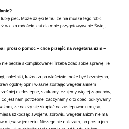
danie?
 lubię piec. Może dzięki temu, że nie muszę tego robić
eż wielka radością jest dla mnie przygotowywanie Świąt,
 i prosi o pomoc – chce przejść na wegetarianizm –
 nie będzie skomplikowane! Trzeba zdać sobie sprawę, ile
ogi, naleśniki, każda zupa właściwie może być bezmięsna,
brew ogólnej opinii właśnie zostając wegetarianinem
ześniej niedostępne, szukamy, czujemy więcej zapachów,
 co jest nam potrzebne, zaczynamy o to dbać, odkrywamy
 uważam, że należy się skupiać na zastępowaniu mięsa,
o mięsa szkodząc swojemu zdrowiu, wegetarianizm nie ma
w mięsa w jedzeniu. Niczego nie obliczam, po prostu jem