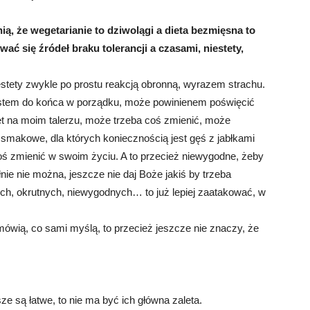
ią, że wegetarianie to dziwolągi a dieta bezmięsna to
 się źródeł braku tolerancji a czasami, niestety,
estety zwykle po prostu reakcją obronną, wyrazem strachu.
jestem do końca w porządku, może powinienem poświęcić
let na moim talerzu, może trzeba coś zmienić, może
 smakowe, dla których koniecznością jest gęś z jabłkami
oś zmienić w swoim życiu. A to przecież niewygodne, żeby
nie nie można, jeszcze nie daj Boże jakiś by trzeba
ch, okrutnych, niewygodnych… to już lepiej zaatakować, w
 mówią, co sami myślą, to przecież jeszcze nie znaczy, że
e są łatwe, to nie ma być ich główna zaleta.