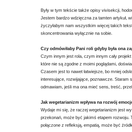
Były w tym tekście także opisy vivisekcji, hod
Jestem bardzo wdzięczna za tamten artykuł, wid
życzyłabym nam wszystkim więcej takich teks
skoncentrowania wyłącznie na sobie.
Czy odmówiłaby Pani roli gdyby była ona za
Czym innym jest rola, czym innym cały projekt (
które nie są zgodne z moimi poglądami, doświ
Czasem jest to nawet łatwiejsze, bo mniej odsł
interesujące, rozwijające, poznawcze. Staram 
odmawiam, jeśli ma ona mieć sens, treść, prz
Jak wegetarianizm wpływa na rozwój emocj
Wydaje mi się, że raczej wegetarianizm jest 
przekonań, może być jakimś etapem rozwoju. Tr
połączone z refleksją, empatią, może być źró