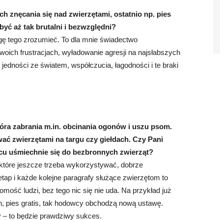
h znęcania się nad zwierzętami, ostatnio np. pies
yć aż tak brutalni i bezwzględni?
ogę tego zrozumieć. To dla mnie świadectwo
woich frustracjach, wyładowanie agresji na najsłabszych
edności ze światem, współczucia, łagodności i te braki
óra zabrania m.in. obcinania ogonów i uszu psom.
ć zwierzętami na targu czy giełdach. Czy Pani
cu uśmiechnie się do bezbronnych zwierząt?
 które jeszcze trzeba wykorzystywać, dobrze
ap i każde kolejne paragrafy służące zwierzętom to
omość ludzi, bez tego nic się nie uda. Na przykład już
h, pies gratis, tak hodowcy obchodzą nową ustawę.
y – to będzie prawdziwy sukces.