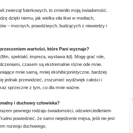
owli zwierząt futerkowych, to zmieniło moją świadomość.
zę dzięki niemu, jak wielka siła tkwi w mediach,
tów – mocnych, prawdziwych, budzących z niewiedzy i
przeczeniem wartości, które Pani wyznaje?
film, spektakl, impreza, wystawa itd). Mogę grać role,
adczeniami, czasem są ekstremalnie różne ode mnie.
aniające mnie samą, mniej ekshibicjonistyczne, bardziej
się jednak przewidzieć, zrozumieć wydźwięk całości i
ekaz sprzeczne z tym, co dla mnie ważne.
onalny i duchowy człowieka?
wyrazem pewnego rodzaju świadomości, odzwierciedleniem
udno powiedzieć, że samo niejedzenie mięsa, jeśli nie jest
dłem rozwoju duchowego.