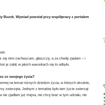
aty Buzek. Wywiad powstał przy współpracy z portalem
Abrys
nań.
 się nimi zachwycam, głaszczę, a za chwilę zjadam – i
oś je zabił, w jakich warunkach się to odbyło.
so ze swojego życia?
iennej na temat różnych dziedzin życia, w których okrutnie,
jemy zwierzęta. Jednym z tematów było tam życie zwierząt
ia nie zjadłam już mięsa, nie chcę brać w tym udziału, nie