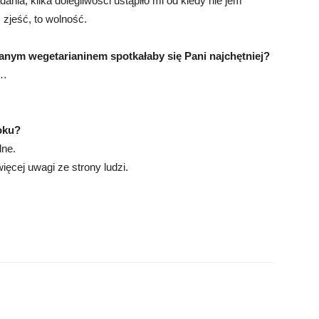
nia, kilka dolegliwości ustąpiło mi od kiedy nie jem
zjeść, to wolność.
anym wegetarianinem spotkałaby się Pani najchętniej?
a…
oku?
lne.
ięcej uwagi ze strony ludzi.