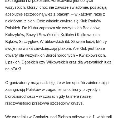
szczególna niż pozostałe. Adresowana jest do tych
wszystkich, którzy, choć nie zawsze świadomie, posiadają
absolutnie szczególną wieź z ptakami – w każdym razie z
niektórymi z nich. Otóż właśnie otwiera się Klub Ptaków
Polskich. Do Klubu zaprasza się wszystkich Bocianów,
Kulczyków, Sowy i Sowińskich, Kulików i Kulikowskich,
Bąków, Szczygłów, Wróblewskich itd. Słowem ludzi, którzy
swoje nazwiska zawdzięczają ptakom. Ale Klub jest także
otwarty dla wszystkich Bioróżnorodnych – Kwiatkowskich,
Lipskich, Dębskich czy Wilkowskich oraz dla wszystkich ludzi
na pTAK!
Organizatorzy mają nadzieję, że w ten sposób zainteresują i
zaangażują Polaków w zagadnienia ochrony przyrody i
bioróżnorodności – w czasach gdy ta sfera naszej
rzeczywistości przeżywa szczególny kryzys.
We wrześniu w Goniądzu nad Biebrzą odbywa się 1. w historii