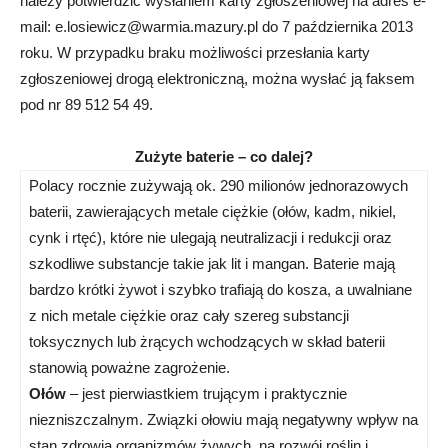
należy potwierdzić wysłaniem karty zgłoszeniowej na adres e-
mail:
e.losiewicz@warmia.mazury.pl
do 7 października 2013
roku. W przypadku braku możliwości przesłania karty
zgłoszeniowej drogą elektroniczną, można wysłać ją faksem
pod nr 89 512 54 49.
Zużyte baterie – co dalej?
Polacy rocznie zużywają ok. 290 milionów jednorazowych
baterii, zawierających metale ciężkie (ołów, kadm, nikiel,
cynk i rtęć), które nie ulegają neutralizacji i redukcji oraz
szkodliwe substancje takie jak lit i mangan. Baterie mają
bardzo krótki żywot i szybko trafiają do kosza, a uwalniane
z nich metale ciężkie oraz cały szereg substancji
toksycznych lub żrących wchodzących w skład baterii
stanowią poważne zagrożenie.
Ołów
– jest pierwiastkiem trującym i praktycznie
niezniszczalnym. Związki ołowiu mają negatywny wpływ na
stan zdrowia organizmów żywych, na rozwój roślin i