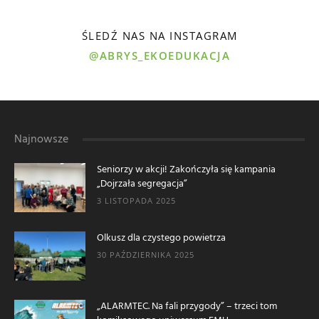
ŚLEDŹ NAS NA INSTAGRAM
@ABRYS_EKOEDUKACJA
Najnowsze
Seniorzy w akcji! Zakończyła się kampania
„Dojrzała segregacja”
3 LISTOPADA 2025
Olkusz dla czystego powietrza
30 PAŹDZIERNIKA 2025
„ALARMTEC. Na fali przygody” – trzeci tom