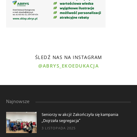
ŚLEDŹ NAS NA INSTAGRAM
@ABRYS_EKOEDUKACJA
Najnowsze
Seniorzy w akcji! Zakończyła się kampania
„Dojrzała segregacja”
3 LISTOPADA 2025