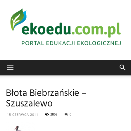
Edukacja
Błota Biebrzańskie –
Szuszalewo
ekologiczna
2868
0
15 CZERWCA 2011
Abrys