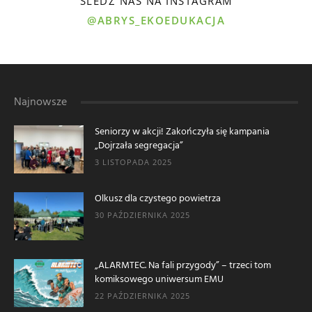
ŚLEDŹ NAS NA INSTAGRAM
@ABRYS_EKOEDUKACJA
Najnowsze
Seniorzy w akcji! Zakończyła się kampania
„Dojrzała segregacja”
3 LISTOPADA 2025
Olkusz dla czystego powietrza
30 PAŹDZIERNIKA 2025
„ALARMTEC. Na fali przygody” – trzeci tom
komiksowego uniwersum EMU
22 PAŹDZIERNIKA 2025