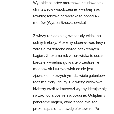
Wysokie ostańce morenowe zbudowane z
glin i żwirów współcześnie "wystają" nad
równinę torfową na wysokość ponad 45
metrów (Wyspa Szuszalewska).
Z wieży roztacza się wspaniały widok na
dolinę Biebrzy. Możemy obserwować lasy i
zarośla rozrzucone wśród bezkresnych
bagien. Z roku na rok zbiorowiska te coraz
bardziej wypełniają otwarte przestrzenie
mechowisk i turzycowisk co nie jest
zjawiskiem korzystnym dla wielu gatunków
rodzimej flory i fauny. Od wieży widokowej
idziemy wzdłuż krawędzi wyspy kierując się
na zachód a później na południe. Oglądamy
panoramę bagien, które z tego miejsca
prezentują się naprawdę efektownie. Po