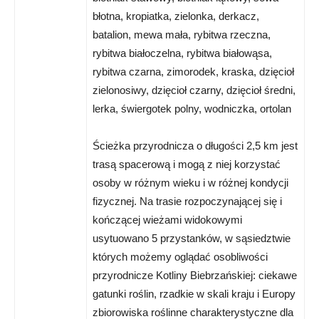
błotna, kropiatka, zielonka, derkacz,
batalion, mewa mała, rybitwa rzeczna,
rybitwa białoczelna, rybitwa białowąsa,
rybitwa czarna, zimorodek, kraska, dzięcioł
zielonosiwy, dzięcioł czarny, dzięcioł średni,
lerka, świergotek polny, wodniczka, ortolan
Ścieżka przyrodnicza o długości 2,5 km jest
trasą spacerową i mogą z niej korzystać
osoby w różnym wieku i w różnej kondycji
fizycznej. Na trasie rozpoczynającej się i
kończącej wieżami widokowymi
usytuowano 5 przystanków, w sąsiedztwie
których możemy oglądać osobliwości
przyrodnicze Kotliny Biebrzańskiej: ciekawe
gatunki roślin, rzadkie w skali kraju i Europy
zbiorowiska roślinne charakterystyczne dla