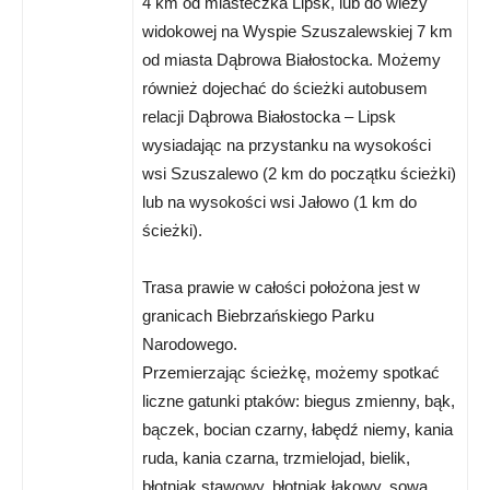
4 km od miasteczka Lipsk, lub do wieży
widokowej na Wyspie Szuszalewskiej 7 km
od miasta Dąbrowa Białostocka. Możemy
również dojechać do ścieżki autobusem
relacji Dąbrowa Białostocka – Lipsk
wysiadając na przystanku na wysokości
wsi Szuszalewo (2 km do początku ścieżki)
lub na wysokości wsi Jałowo (1 km do
ścieżki).
Trasa prawie w całości położona jest w
granicach Biebrzańskiego Parku
Narodowego.
Przemierzając ścieżkę, możemy spotkać
liczne gatunki ptaków: biegus zmienny, bąk,
bączek, bocian czarny, łabędź niemy, kania
ruda, kania czarna, trzmielojad, bielik,
błotniak stawowy, błotniak łąkowy, sowa