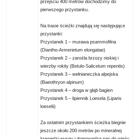
przejściu 400 metrów dochodzimy do
pierwszego przystanku.
Na trasie ścieżki znajdują się następujące
przystanki:
Przystanek 1 – murawa psammofilna
(Diantho-Armerietum elongatae)
Przystanek 2 – zarośla brzozy niskiej i
wierzby rokity (Betulo-Salicetum repentis)
Przystanek 3 – wełnianeczka alpejska
(Baeothryon alpinum)
Przystanek 4 – droga w głąb bagien
Przystanek 5 – lipiennik Loesela (Liparis
loeselii)
Za ostatnim przystankiem ścieżka biegnie
jeszcze około 200 metrów po mineralnej
krawędzi wyspy i doprowadza nas do wieży