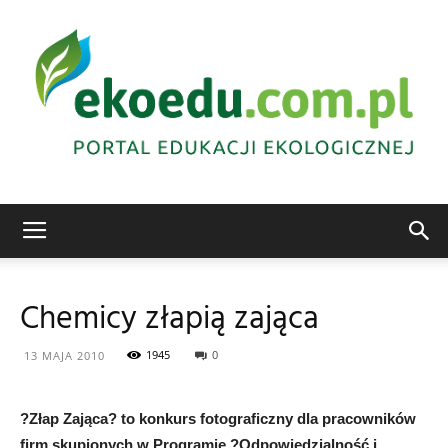
Edukacja
Chemicy złapią zająca
ekologiczna
1945
0
13 MAJA 2010
?Złap Zająca? to konkurs fotograficzny dla pracowników
Abrys
firm skupionych w Programie ?Odpowiedzialność i