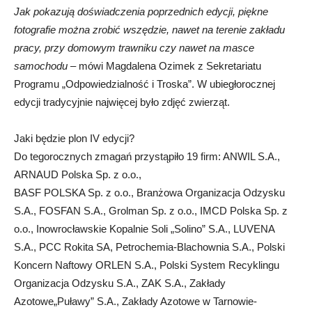
Jak pokazują doświadczenia poprzednich edycji, piękne
fotografie można zrobić wszędzie, nawet na terenie zakładu
pracy, przy domowym trawniku czy nawet na masce
samochodu
– mówi Magdalena Ozimek z Sekretariatu
Programu „Odpowiedzialność i Troska”. W ubiegłorocznej
edycji tradycyjnie najwięcej było zdjęć zwierząt.
Jaki będzie plon IV edycji?
Do tegorocznych zmagań przystąpiło 19 firm: ANWIL S.A.,
ARNAUD Polska Sp. z o.o.,
BASF POLSKA Sp. z o.o., Branżowa Organizacja Odzysku
S.A., FOSFAN S.A., Grolman Sp. z o.o., IMCD Polska Sp. z
o.o., Inowrocławskie Kopalnie Soli „Solino” S.A., LUVENA
S.A., PCC Rokita SA, Petrochemia-Blachownia S.A., Polski
Koncern Naftowy ORLEN S.A., Polski System Recyklingu
Organizacja Odzysku S.A., ZAK S.A., Zakłady
Azotowe„Puławy” S.A., Zakłady Azotowe w Tarnowie-