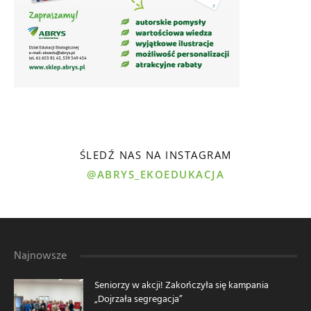
ŚLEDŹ NAS NA INSTAGRAM
@ABRYS_EKOEDUKACJA
Najnowsze
Seniorzy w akcji! Zakończyła się kampania
„Dojrzała segregacja”