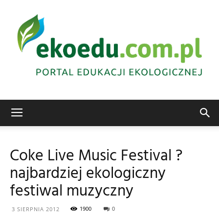
Edukacja
Coke Live Music Festival ?
najbardziej ekologiczny
ekologiczna
festiwal muzyczny
1900
0
3 SIERPNIA 2012
Abrys