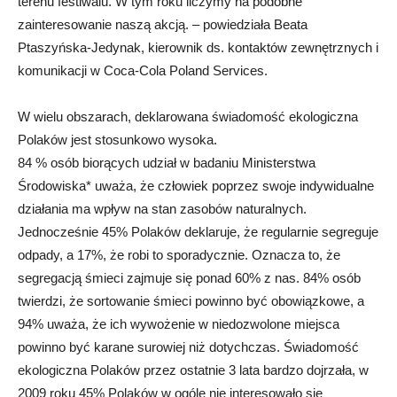
terenu festiwalu. W tym roku liczymy na podobne
zainteresowanie naszą akcją. – powiedziała Beata
Ptaszyńska-Jedynak, kierownik ds. kontaktów zewnętrznych i
komunikacji w Coca-Cola Poland Services.
W wielu obszarach, deklarowana świadomość ekologiczna
Polaków jest stosunkowo wysoka.
84 % osób biorących udział w badaniu Ministerstwa
Środowiska* uważa, że człowiek poprzez swoje indywidualne
działania ma wpływ na stan zasobów naturalnych.
Jednocześnie 45% Polaków deklaruje, że regularnie segreguje
odpady, a 17%, że robi to sporadycznie. Oznacza to, że
segregacją śmieci zajmuje się ponad 60% z nas. 84% osób
twierdzi, że sortowanie śmieci powinno być obowiązkowe, a
94% uważa, że ich wywożenie w niedozwolone miejsca
powinno być karane surowiej niż dotychczas. Świadomość
ekologiczna Polaków przez ostatnie 3 lata bardzo dojrzała, w
2009 roku 45% Polaków w ogóle nie interesowało się