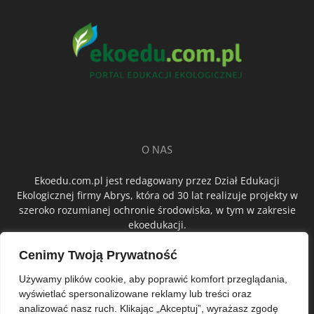
O NAS
Ekoedu.com.pl jest redagowany przez Dział Edukacji
Ekologicznej firmy Abrys, która od 30 lat realizuje projekty w
szeroko rozumianej ochronie środowiska, w tym w zakresie
ekoedukacji.
Cenimy Twoją Prywatność
ŚLEDŹ NAS
Używamy plików cookie, aby poprawić komfort przeglądania,
wyświetlać spersonalizowane reklamy lub treści oraz
analizować nasz ruch. Klikając „Akceptuj”, wyrażasz zgodę