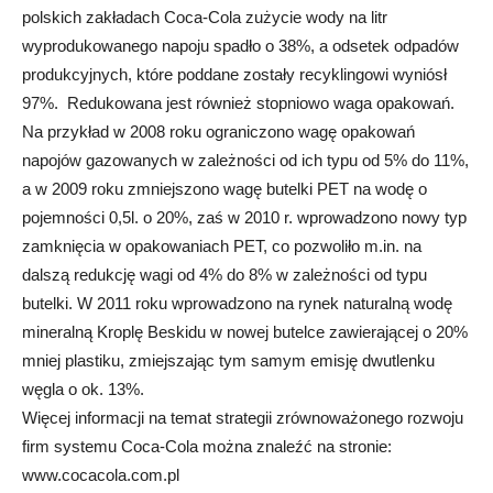
polskich zakładach Coca-Cola zużycie wody na litr
wyprodukowanego napoju spadło o 38%, a odsetek odpadów
produkcyjnych, które poddane zostały recyklingowi wyniósł
97%. Redukowana jest również stopniowo waga opakowań.
Na przykład w 2008 roku ograniczono wagę opakowań
napojów gazowanych w zależności od ich typu od 5% do 11%,
a w 2009 roku zmniejszono wagę butelki PET na wodę o
pojemności 0,5l. o 20%, zaś w 2010 r. wprowadzono nowy typ
zamknięcia w opakowaniach PET, co pozwoliło m.in. na
dalszą redukcję wagi od 4% do 8% w zależności od typu
butelki. W 2011 roku wprowadzono na rynek naturalną wodę
mineralną Kroplę Beskidu w nowej butelce zawierającej o 20%
mniej plastiku, zmiejszając tym samym emisję dwutlenku
węgla o ok. 13%.
Więcej informacji na temat strategii zrównoważonego rozwoju
firm systemu Coca-Cola można znaleźć na stronie:
www.cocacola.com.pl