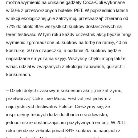
można wymienić na unikalne gadżety Coca-Coli wykonane
w 50% z przetworzonych butelek PET. W poprzednich latach
w akcji ekologicznej „nie zatrzymuj. przetwarzaj” zbierano od
77% do około 90% wszystkich kubków dostarczonych na
teren festiwalu. W tym roku każdy uczestnik akcji będzie mógł
wymienić zgromadzone 50 kubków na torbę na ramię, 40 na
koszulkę, 30 na czapeczką, a oddanie 20 kubków będzie
nagradzane smyczą na szyję. Wszyscy chętni mogą także
wziąć udział w związanych z ekologią zabawach, quizach i
konkursach.
– Dzięki dotychczasowym sukcesom akcji „nie zatrzymuj.
przetwarzaj” Coke Live Music Festival jest jednym z
najczystszych festiwali w Polsce. Cieszymy się, że
inspirujemy młodych ludzi do dbania o środowisko,
jednocześnie dostarczając im pozytywnych emocji. W 2011
roku młodzież zebrała ponad 84% kubków po napojach z