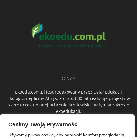
O NAS
Ekoedu.com.pl jest redagowany przez Dział Edukacji
Ekologicznej firmy Abrys, która od 30 lat realizuje projekty w
szeroko rozumianej ochronie środowiska, w tym w zakresie
ekoedukacji.
Cenimy Twoją Prywatność
ŚLEDŹ NAS
Używamy plików cookie, aby poprawić komfort przeglądania,