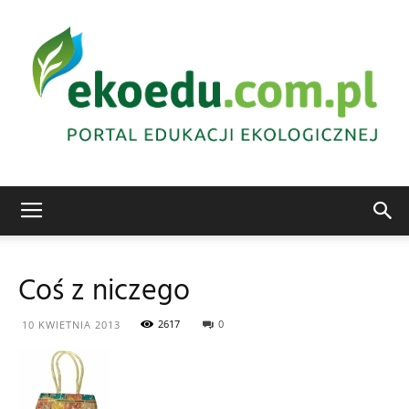
Edukacja
Coś z niczego
ekologiczna
2617
0
10 KWIETNIA 2013
Abrys