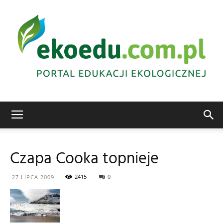
Edukacja
Czapa Cooka topnieje
ekologiczna
2415
0
27 LIPCA 2009
Abrys