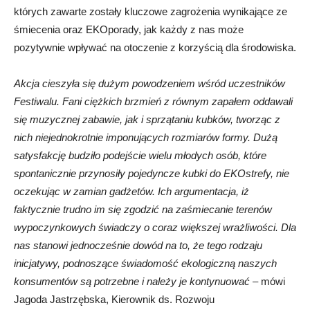
których zawarte zostały kluczowe zagrożenia wynikające ze
śmiecenia oraz EKOporady, jak każdy z nas może
pozytywnie wpływać na otoczenie z korzyścią dla środowiska.
Akcja cieszyła się dużym powodzeniem wśród uczestników
Festiwalu. Fani ciężkich brzmień z równym zapałem oddawali
się muzycznej zabawie, jak i sprzątaniu kubków, tworząc z
nich niejednokrotnie imponujących rozmiarów formy. Dużą
satysfakcję budziło podejście wielu młodych osób, które
spontanicznie przynosiły pojedyncze kubki do EKOstrefy, nie
oczekując w zamian gadżetów. Ich argumentacja, iż
faktycznie trudno im się zgodzić na zaśmiecanie terenów
wypoczynkowych świadczy o coraz większej wrażliwości. Dla
nas stanowi jednocześnie dowód na to, że tego rodzaju
inicjatywy, podnoszące świadomość ekologiczną naszych
konsumentów są potrzebne i należy je kontynuować
– mówi
Jagoda Jastrzębska, Kierownik ds. Rozwoju