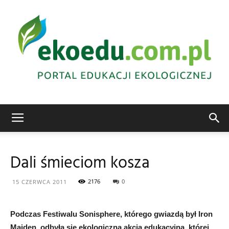
Edukacja
Dali śmieciom kosza
ekologiczna
2176
0
15 CZERWCA 2011
Podczas Festiwalu Sonisphere, którego gwiazdą był Iron
Abrys
Maiden, odbyła się ekologiczna akcja edukacyjna, której