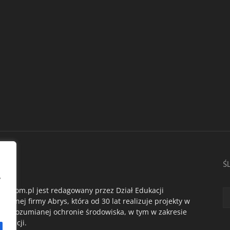
AS
Ś
,
du.com.pl jest redagowany przez Dział Edukacji
ogicznej firmy Abrys, która od 30 lat realizuje projekty w
oko rozumianej ochronie środowiska, w tym w zakresie
dukacji.