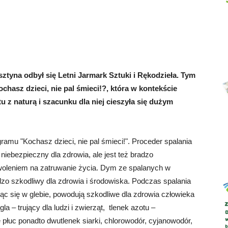
Abrys
ztyna odbył się Letni Jarmark Sztuki i Rękodzieła. Tym
asz dzieci, nie pal śmieci!?, która w kontekście
 z naturą i szacunku dla niej cieszyła się dużym
mu "Kochasz dzieci, nie pal śmieci!". Proceder spalania
iebezpieczny dla zdrowia, ale jest też bradzo
oleniem na zatruwanie życia. Dym ze spalanych w
zo szkodliwy dla zdrowia i środowiska. Podczas spalania
ąc się w glebie, powodują szkodliwe dla zdrowia człowieka
a – trujący dla ludzi i zwierząt, tlenek azotu –
płuc ponadto dwutlenek siarki, chlorowodór, cyjanowodór,