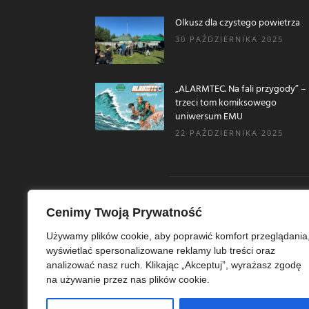
Olkusz dla czystego powietrza
30 PAŹDZIERNIKA 2025
„ALARMTEC. Na fali przygody” –
trzeci tom komiksowego
uniwersum EMU
22 PAŹDZIERNIKA 2025
Cenimy Twoją Prywatność
O N
Używamy plików cookie, aby poprawić komfort przeglądania
wyświetlać spersonalizowane reklamy lub treści oraz
Ekoe
analizować nasz ruch. Klikając „Akceptuj”, wyrażasz zgodę
Ekol
na używanie przez nas plików cookie.
szer
ekoe