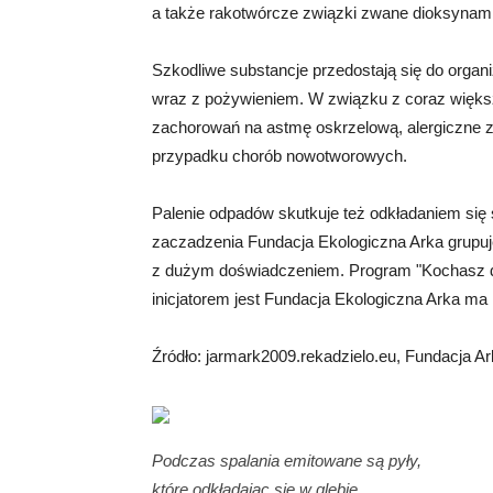
a także rakotwórcze związki zwane dioksynami
Szkodliwe substancje przedostają się do organ
wraz z pożywieniem. W związku z coraz większ
zachorowań na astmę oskrzelową, alergiczne z
przypadku chorób nowotworowych.
Palenie odpadów skutkuje też odkładaniem się
zaczadzenia Fundacja Ekologiczna Arka grupuje
z dużym doświadczeniem. Program "Kochasz dzie
inicjatorem jest Fundacja Ekologiczna Arka ma
Źródło: jarmark2009.rekadzielo.eu, Fundacja A
Podczas spalania emitowane są pyły,
które odkładając się w glebie,