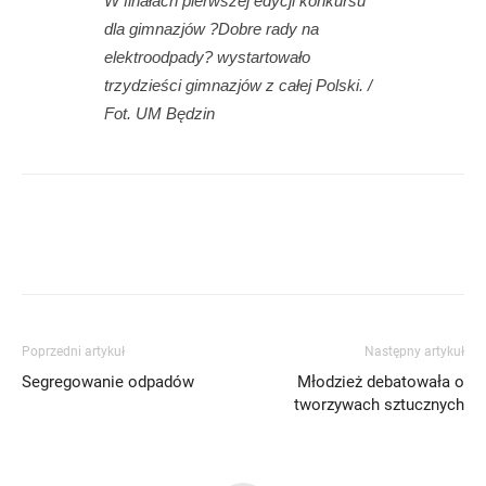
W finałach pierwszej edycji konkursu
dla gimnazjów ?Dobre rady na
elektroodpady? wystartowało
trzydzieści gimnazjów z całej Polski. /
Fot. UM Będzin
Poprzedni artykuł
Następny artykuł
Segregowanie odpadów
Młodzież debatowała o
tworzywach sztucznych