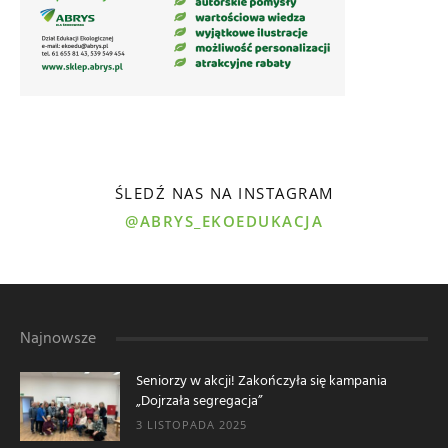
ŚLEDŹ NAS NA INSTAGRAM
@ABRYS_EKOEDUKACJA
Najnowsze
Seniorzy w akcji! Zakończyła się kampania
„Dojrzała segregacja”
3 LISTOPADA 2025