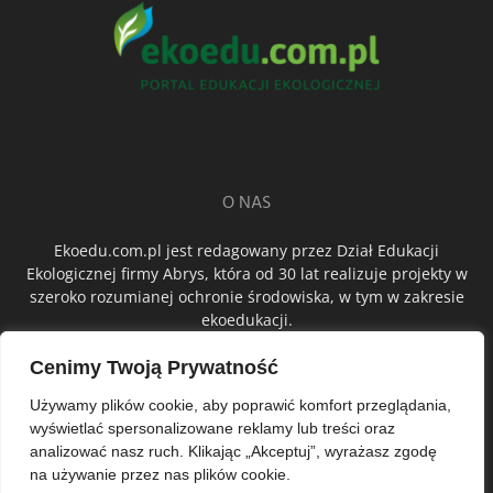
O NAS
Ekoedu.com.pl jest redagowany przez Dział Edukacji
Ekologicznej firmy Abrys, która od 30 lat realizuje projekty w
szeroko rozumianej ochronie środowiska, w tym w zakresie
ekoedukacji.
Cenimy Twoją Prywatność
ŚLEDŹ NAS
Używamy plików cookie, aby poprawić komfort przeglądania,
wyświetlać spersonalizowane reklamy lub treści oraz
analizować nasz ruch. Klikając „Akceptuj”, wyrażasz zgodę
na używanie przez nas plików cookie.