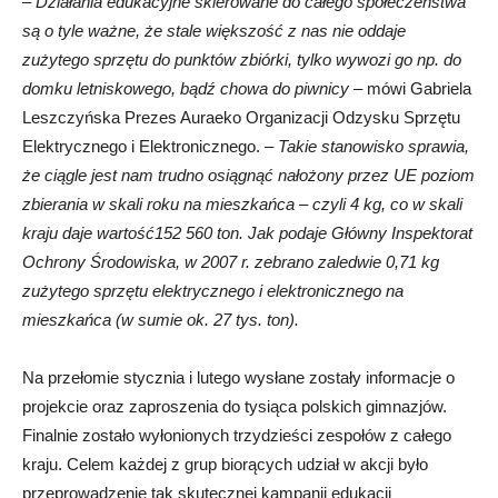
–
Działania edukacyjne skierowane do całego społeczeństwa
są o tyle ważne, że stale większość z nas nie oddaje
zużytego sprzętu do punktów zbiórki, tylko wywozi go np. do
domku letniskowego, bądź chowa do piwnicy
– mówi Gabriela
Leszczyńska Prezes Auraeko Organizacji Odzysku Sprzętu
Elektrycznego i Elektronicznego. –
Takie stanowisko sprawia,
że ciągle jest nam trudno osiągnąć nałożony przez UE poziom
zbierania w skali roku na mieszkańca – czyli 4 kg, co w skali
kraju daje wartość152 560 ton. Jak podaje Główny Inspektorat
Ochrony Środowiska, w 2007 r. zebrano zaledwie 0,71 kg
zużytego sprzętu elektrycznego i elektronicznego na
mieszkańca (w sumie ok. 27 tys. ton).
Na przełomie stycznia i lutego wysłane zostały informacje o
projekcie oraz zaproszenia do tysiąca polskich gimnazjów.
Finalnie zostało wyłonionych trzydzieści zespołów z całego
kraju. Celem każdej z grup biorących udział w akcji było
przeprowadzenie tak skutecznej kampanii edukacji