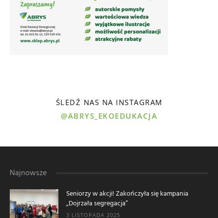
ŚLEDŹ NAS NA INSTAGRAM
@ABRYS_EKOEDUKACJA
Najnowsze
Seniorzy w akcji! Zakończyła się kampania
„Dojrzała segregacja”
3 LISTOPADA 2025