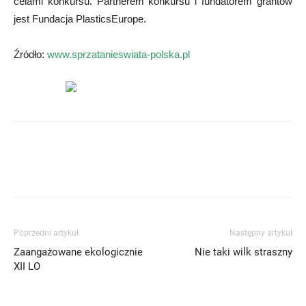
celami konkursu. Partnerem konkursu i fundatorem grantów
jest Fundacja PlasticsEurope.
Źródło:
www.sprzatanieswiata-polska.pl
Poprzedni artykuł
Następny artykuł
Zaangażowane ekologicznie
Nie taki wilk straszny
XII LO