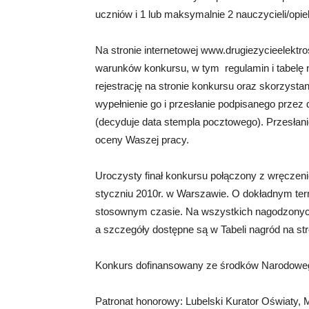
uczniów i 1 lub maksymalnie 2 nauczycieli/opi
Na stronie internetowej www.drugiezycieelektr
warunków konkursu, w tym regulamin i tabelę 
rejestrację na stronie konkursu oraz skorzyst
wypełnienie go i przesłanie podpisanego przez 
(decyduje data stempla pocztowego). Przesłan
oceny Waszej pracy.
Uroczysty finał konkursu połączony z wręczen
styczniu 2010r. w Warszawie. O dokładnym ter
stosownym czasie. Na wszystkich nagodzonych
a szczegóły dostępne są w Tabeli nagród na str
Konkurs dofinansowany ze środków Narodoweg
Patronat honorowy: Lubelski Kurator Oświaty, 