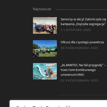
Najnowsze
Seniorzy w akcji! Zakończyła się
kampania „Dojrzała segregacja”
3 LISTOPADA 2025
Olkusz dla czystego powietrza
30 PAŹDZIERNIKA 2025
„ALARMTEC. Na fali przygody” –
trzeci tom komiksowego
uniwersum EMU
22 PAŹDZIERNIKA 2025