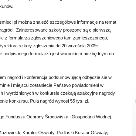
ekunów.
osmieci.pl można znaleźć szczegółowe informacje na temat
nagród. Zainteresowane szkoły proszone są o pierwszą
anie z formularza zgłoszeniowego tam zamieszczonego,
dyrektora szkoły zgłoszenia do 20 września 2009r.
ie podpisanego formularza jest warunkiem niezbędnym do
iem nagród i konferencją podsumowującą odbędzie się w
minie i miejscu zostaniecie Państwo powiadomieni w
 i wyróżnionych w konkursie czekają atrakcyjne nagrody
onie konkursu. Pula nagród wynosi 55 tys. zł.
o Funduszu Ochrony Środowiska i Gospodarki Wodnej.
Mazowiecki Kurator Oświaty, Podlaski Kurator Oświaty,