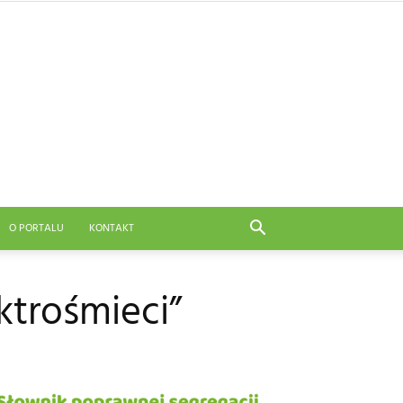
O PORTALU
KONTAKT
ktrośmieci”