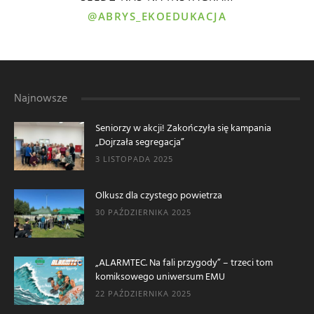
@ABRYS_EKOEDUKACJA
Najnowsze
Seniorzy w akcji! Zakończyła się kampania
„Dojrzała segregacja”
3 LISTOPADA 2025
Olkusz dla czystego powietrza
30 PAŹDZIERNIKA 2025
„ALARMTEC. Na fali przygody” – trzeci tom
komiksowego uniwersum EMU
22 PAŹDZIERNIKA 2025