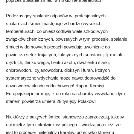
poprzez spalanie śmieci w niskich temperaturach!
Podczas gdy spalanie odpadów w profesjonalnych
spalarniach śmieci następuje w bardzo wysokich
temperaturach, co unieszkodliwia wiele szkodliwych
związków chemicznych, powstałych w tym procesie, spalanie
śmieci w domowych piecach powoduje uwolnienie do
powietrza setek trujących, toksycznych substancji tj. metali
ciężkich, tlenku węgla, tlenku azotu, dwutlenku siarki,
chlorowodoru, cyjanowodoru, dioksyn i furan, których
systematyczne wdychanie może nawet doprowadzić do
nowotworów układu oddechowego! Raport Komisji
Europejskiej informuje, iż co roku na choroby wywołane złym
stanem powietrza umiera 28 tysięcy Polaków!
Niektórzy z palących śmieci stanowczo zaprzeczają, jakoby
oni mieli z tym cokolwiek wspólnego – wiedzą przecież, że
jest to proceder nielegalny i karalny, przeciwko któremu