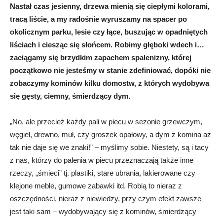
Nastał czas jesienny, drzewa mienią się ciepłymi kolorami,
tracą liście, a my radośnie wyruszamy na spacer po
okolicznym parku, lesie czy łące, buszując w opadniętych
liściach i ciesząc się słońcem. Robimy głęboki wdech i…
zaciągamy się brzydkim zapachem spalenizny, której
początkowo nie jesteśmy w stanie zdefiniować, dopóki nie
zobaczymy kominów kilku domostw, z których wydobywa
się gęsty, ciemny, śmierdzący dym.
„No, ale przecież każdy pali w piecu w sezonie grzewczym,
węgiel, drewno, muł, czy groszek opałowy, a dym z komina aż
tak nie daje się we znaki!” – myślimy sobie. Niestety, są i tacy
z nas, którzy do palenia w piecu przeznaczają także inne
rzeczy, „śmieci” tj. plastiki, stare ubrania, lakierowane czy
klejone meble, gumowe zabawki itd. Robią to nieraz z
oszczędności, nieraz z niewiedzy, przy czym efekt zawsze
jest taki sam – wydobywający się z kominów, śmierdzący