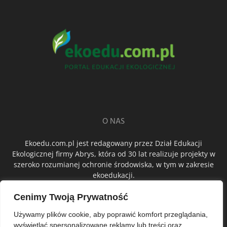
O NAS
Ekoedu.com.pl jest redagowany przez Dział Edukacji
Ekologicznej firmy Abrys, która od 30 lat realizuje projekty w
szeroko rozumianej ochronie środowiska, w tym w zakresie
ekoedukacji.
Cenimy Twoją Prywatność
ŚLEDŹ NAS
Używamy plików cookie, aby poprawić komfort przeglądania,
wyświetlać spersonalizowane reklamy lub treści oraz