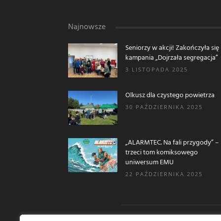
Najnowsze
Seniorzy w akcji! Zakończyła się
kampania „Dojrzała segregacja”
3 LISTOPADA 2025
Olkusz dla czystego powietrza
30 PAŹDZIERNIKA 2025
„ALARMTEC. Na fali przygody” –
trzeci tom komiksowego
uniwersum EMU
22 PAŹDZIERNIKA 2025