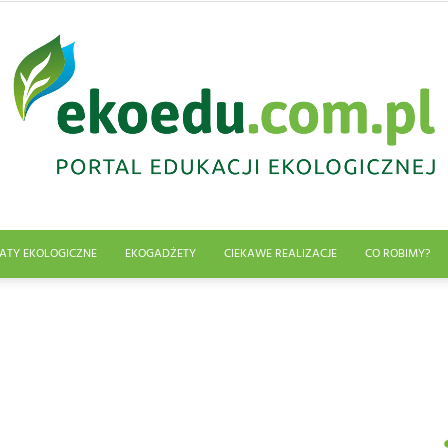
ATY EKOLOGICZNE
EKOGADŻETY
CIEKAWE REALIZACJE
CO ROBIMY?
Edukacja
ekologiczna