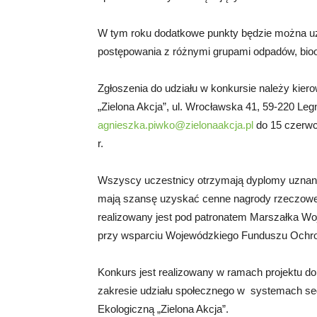
W tym roku dodatkowe punkty będzie można uz
postępowania z różnymi grupami odpadów, bioo
Zgłoszenia do udziału w konkursie należy kiero
„Zielona Akcja”, ul. Wrocławska 41, 59-220 Legni
agnieszka.piwko@zielonaakcja.pl
do 15 czerwca
r.
Wszyscy uczestnicy otrzymają dyplomy uznania
mają szansę uzyskać cenne nagrody rzeczo
realizowany jest pod patronatem Marszałka W
przy wsparciu Wojewódzkiego Funduszu Ochro
Konkurs jest realizowany w ramach projektu 
zakresie udziału społecznego w systemach se
Ekologiczną „Zielona Akcja”.