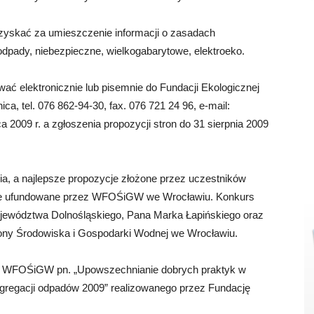
yskać za umieszczenie informacji o zasadach
dpady, niebezpieczne, wielkogabarytowe, elektroeko.
wać elektronicznie lub pisemnie do Fundacji Ekologicznej
ca, tel. 076 862-94-30, fax. 076 721 24 96, e-mail:
 2009 r. a zgłoszenia propozycji stron do 31 sierpnia 2009
, a najlepsze propozycje złożone przez uczestników
we ufundowane przez WFOŚiGW we Wrocławiu. Konkurs
ojewództwa Dolnośląskiego, Pana Marka Łapińskiego oraz
ny Środowiska i Gospodarki Wodnej we Wrocławiu.
do WFOŚiGW pn. „Upowszechnianie dobrych praktyk w
gregacji odpadów 2009” realizowanego przez Fundację