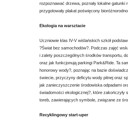
rozpoznawać drzewa, poznały lokalne gatunki ro
przygotowały plakat poświęcony bioróżnorodno
Ekologia na warsztacie
Uczniowie klas IV-V wiślańskich szkół podstaw
?Świat bez samochodów?. Podczas zajęć wska
i zalety poszczególnych środków transportu, do
oraz jak funkcjonują parkingi Park&Ride. Ta s
honorowy wody?, poznając na bazie doświadcze
świecie, przyczyny deficytu wody pitnej oraz 
jak zanieczyszczenie środowiska odpadami ora
świadomości ekologicznej?, które zakończyły 
toreb, zawierających symbole, związane ze śro
Recyklingowy start-uper