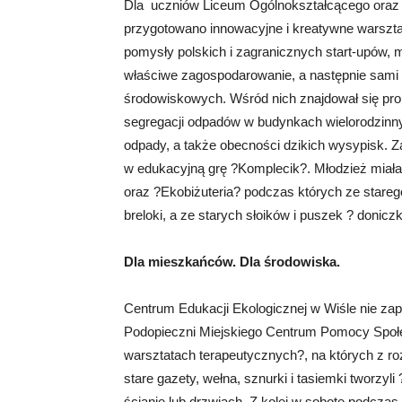
Dla uczniów Liceum Ogólnokształcącego oraz 
przygotowano innowacyjne i kreatywne warszta
pomysły polskich i zagranicznych start-upów, 
właściwe zagospodarowanie, a następnie sami 
środowiskowych. Wśród nich znajdował się pr
segregacji odpadów w budynkach wielorodzinn
odpady, a także obecności dzikich wysypisk. Z
w edukacyjną grę ?Komplecik?. Młodzież miała
oraz ?Ekobiżuteria? podczas których ze starego
breloki, a ze starych słoików i puszek ? doniczki
Dla mieszkańców. Dla środowiska.
Centrum Edukacji Ekologicznej w Wiśle nie za
Podopieczni Miejskiego Centrum Pomocy Społec
warsztatach terapeutycznych?, na których z roz
stare gazety, wełna, sznurki i tasiemki tworzyli
ścianie lub drzwiach. Z kolei w sobotę podcza