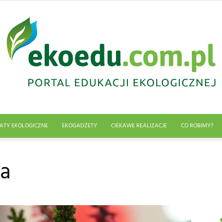
ATY EKOLOGICZNE
EKOGADŻETY
CIEKAWE REALIZACJE
CO ROBIMY?
Edukacja
ła
ekologiczna