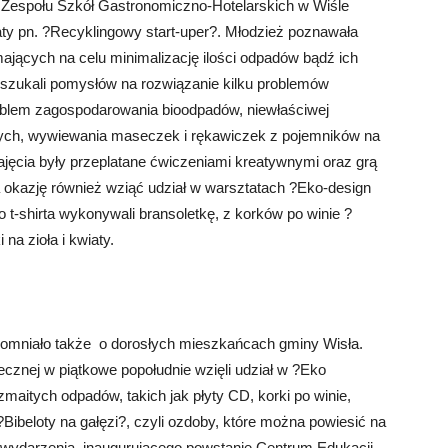
Zespołu Szkół Gastronomiczno-Hotelarskich w Wiśle
ty pn. ?Recyklingowy start-uper?. Młodzież poznawała
mających na celu minimalizację ilości odpadów bądź ich
szukali pomysłów na rozwiązanie kilku problemów
oblem zagospodarowania bioodpadów, niewłaściwej
ych, wywiewania maseczek i rękawiczek z pojemników na
ajęcia były przeplatane ćwiczeniami kreatywnymi oraz grą
 okazję również wziąć udział w warsztatach ?Eko-design
 t-shirta wykonywali bransoletkę, z korków po winie ?
 na zioła i kwiaty.
pomniało także o dorosłych mieszkańcach gminy Wisła.
znej w piątkowe popołudnie wzięli udział w ?Eko
maitych odpadów, takich jak płyty CD, korki po winie,
 ?Bibeloty na gałęzi?, czyli ozdoby, które można powiesić na
s wydarzenia, inaugurującego powstanie Centrum Edukacji