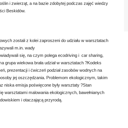
ślin i zwierząt, a na bazie zdobytej podczas zajęć wiedzy
ści Beskidów.
owych zostali z kolei zaproszeni do udziału w warsztatach
zywali m.in. wady
wiadywali się, na czym polega ecodriving i car sharing,
ama grupa wiekowa brała udział w warsztatach ?Kodeks
ń, prezentacji i ćwiczeń podział zasobów wodnych na
sposoby jej oszczędzania. Problemom ekologicznym, takim
z niska emisja poświęcone były warsztaty ?Stan
się warsztatami malowania ekologicznych, bawełnianych
dowiskiem i otaczającą przyrodą.