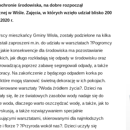
chronie środowiska, na dobre rozpoczął
j w Wiśle. Zajęcia, w których wzięło udział blisko 200
2020 r.
yscy mieszkańcy Gminy Wisła, zostały podzielone na kilka
stali zaproszeni m.in. do udziału w warsztatach ?Pogromcy
 jakie konsekwencje dla środowiska ma pozostawianie
kich, jak długo rozkładają się odpady w środowisku oraz
prowadzącą poprzez zabawę segregowali odpady, a także
 pracy. Na zakończenie z będącego odpadem korka po
które mogą stanowić świetną dekorację w ich pokojach.
skierowane warsztaty ?Woda źródłem życia?. Dzieci na
ły się, ile ze światowych zasobów wody nadaje się do
e woda, dlaczego warto oszczędzać wodę, a także, jak to
yskusją, a także rozwiązywaniem specjalnie
esującymi warsztatami, skierowanymi dla najmłodszych
e i florze ? ?Przyroda wokół nas?. Dzieci uczyły się