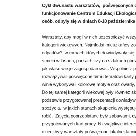
Cykl dwunastu warsztatów, poświęconych o
funkcjonowanie Centrum Edukacji Ekologiczne
osób, odbyły się w dniach 8-10 października 
Warsztaty, aby mogli w nich uczestniczyć wsz
kategorii wiekowych. Najmłodsi mieszkańcy zo
odpadów?, w ramach których dowiadywały się,
śmieci w lasach, parkach czy na szlakach górs
jak właściwie je zagospodarować. Wspólnie z 
rozwiązywali poświęcone temu tematowi karty
winie wykonywali kolorowe motyle oraz owady, 
Do tej samej kategorii wiekowej były również 
podstawie przygotowanej prezentacji dowiadywa
spożycia, w jakich stanach skupienia występuj
robić. Zajęcia poprzeplatane były zabawami, d
przygotowanych kart pracy. Niewątpliwie inter
dzieci były warsztaty poświęcone lokalnej fauni