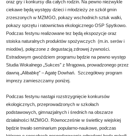
oraz gry i konkursy dla całych rodzin. Na pewno niezwykle
ciekawe będą występy dzieci i młodzieży ze szkół gmin
zrzeszonych w MZMGO, pokazy wschodnich sztuk walki,
pokazy sprzętu i ratownictwa ekologicznego OSP Spytkowo.
Podczas festynu realizowane tez będą ekspozycje oraz
stoiska naturalnych produktów spożywczych (m.in. serów i
miodów), połączone z degustacją zdrowej żywności.
Estradowym gwoździem programu będzie na pewno występ
Studia Wokalnego „Sukces” z Mrągowa, prowadzonego przez
dawną „Alibabkę” – Agatę Dowhań. Szczegółowy program
imprezy zamieszczamy poniżej.
Podczas festynu nastąpi rozstrzygnięcie konkursów
ekologicznych, przeprowadzonych w szkołach
podstawowych, gimnazjalnych i średnich na obszarze
działalności MZMGO. Równocześnie w świetlicy wiejskiej
będzie trwało seminarium popularno-naukowe, podczas
którego o sposobach gospodarowania odpadami będą mówili