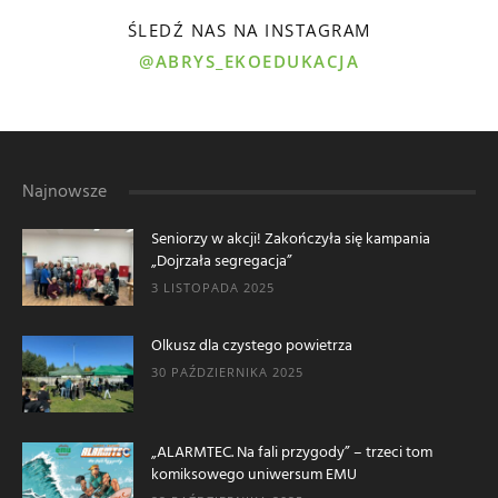
ŚLEDŹ NAS NA INSTAGRAM
@ABRYS_EKOEDUKACJA
Najnowsze
Seniorzy w akcji! Zakończyła się kampania
„Dojrzała segregacja”
3 LISTOPADA 2025
Olkusz dla czystego powietrza
30 PAŹDZIERNIKA 2025
„ALARMTEC. Na fali przygody” – trzeci tom
komiksowego uniwersum EMU