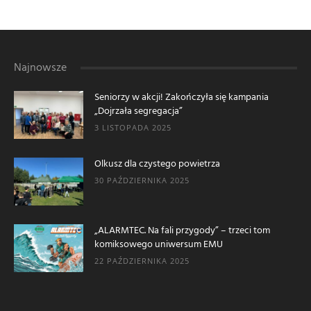
Najnowsze
Seniorzy w akcji! Zakończyła się kampania
„Dojrzała segregacja”
3 LISTOPADA 2025
Olkusz dla czystego powietrza
30 PAŹDZIERNIKA 2025
„ALARMTEC. Na fali przygody” – trzeci tom
komiksowego uniwersum EMU
22 PAŹDZIERNIKA 2025