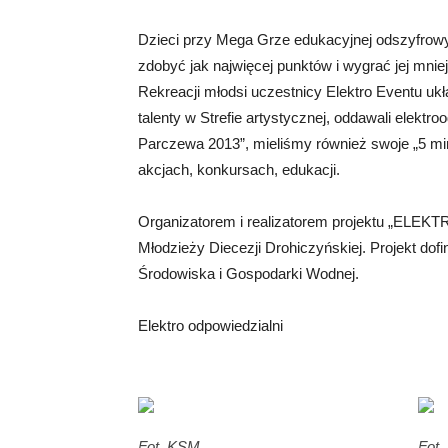
Dzieci przy Mega Grze edukacyjnej odszyfrowy
zdobyć jak najwięcej punktów i wygrać jej mnie
Rekreacji młodsi uczestnicy Elektro Eventu ukła
talenty w Strefie artystycznej, oddawali elektr
Parczewa 2013”, mieliśmy również swoje „5 min
akcjach, konkursach, edukacji.
Organizatorem i realizatorem projektu „ELEK
Młodzieży Diecezji Drohiczyńskiej. Projekt d
Środowiska i Gospodarki Wodnej.
Elektro odpowiedzialni
Fot. KSM
Fot