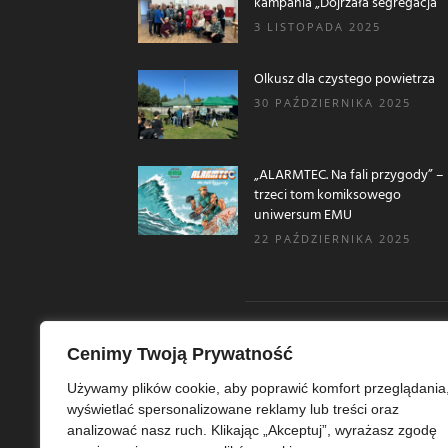
kampania „Dojrzała segregacja”
3 LISTOPADA 2025
Olkusz dla czystego powietrza
30 PAŹDZIERNIKA 2025
„ALARMTEC. Na fali przygody” –
trzeci tom komiksowego
uniwersum EMU
22 PAŹDZIERNIKA 2025
Cenimy Twoją Prywatność
O N
Używamy plików cookie, aby poprawić komfort przeglądania
wyświetlać spersonalizowane reklamy lub treści oraz
Ekoe
analizować nasz ruch. Klikając „Akceptuj”, wyrażasz zgodę
Ekol