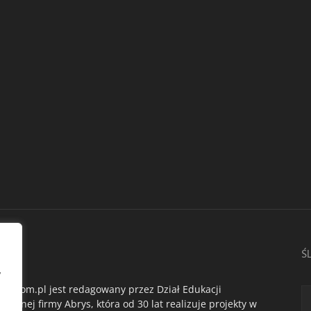
AS
Ś
,
du.com.pl jest redagowany przez Dział Edukacji
ogicznej firmy Abrys, która od 30 lat realizuje projekty w