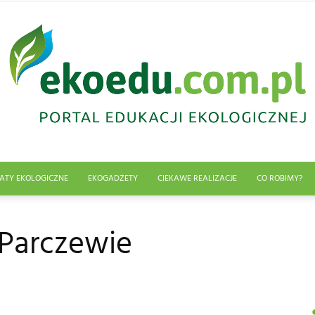
ATY EKOLOGICZNE
EKOGADŻETY
CIEKAWE REALIZACJE
CO ROBIMY?
Edukacja
 Parczewie
ekologiczna