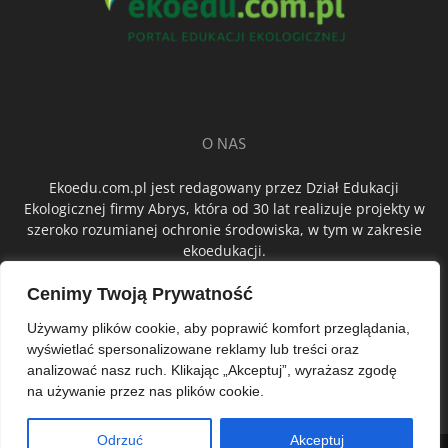
O NAS
Ekoedu.com.pl jest redagowany przez Dział Edukacji
Ekologicznej firmy Abrys, która od 30 lat realizuje projekty w
szeroko rozumianej ochronie środowiska, w tym w zakresie
ekoedukacji.
Cenimy Twoją Prywatność
ŚLEDŹ NAS
Używamy plików cookie, aby poprawić komfort przeglądania,
wyświetlać spersonalizowane reklamy lub treści oraz
analizować nasz ruch. Klikając „Akceptuj”, wyrażasz zgodę
na używanie przez nas plików cookie.
Odrzuć
Akceptuj