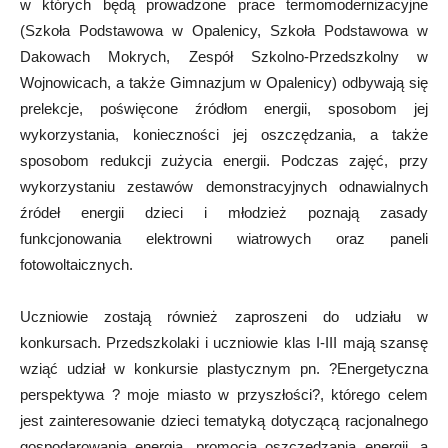
w których będą prowadzone prace termomodernizacyjne
(Szkoła Podstawowa w Opalenicy, Szkoła Podstawowa w
Dakowach Mokrych, Zespół Szkolno-Przedszkolny w
Wojnowicach, a także Gimnazjum w Opalenicy) odbywają się
prelekcje, poświęcone źródłom energii, sposobom jej
wykorzystania, konieczności jej oszczędzania, a także
sposobom redukcji zużycia energii. Podczas zajęć, przy
wykorzystaniu zestawów demonstracyjnych odnawialnych
źródeł energii dzieci i młodzież poznają zasady
funkcjonowania elektrowni wiatrowych oraz paneli
fotowoltaicznych.
Uczniowie zostają również zaproszeni do udziału w
konkursach. Przedszkolaki i uczniowie klas I-III mają szansę
wziąć udział w konkursie plastycznym pn. ?Energetyczna
perspektywa ? moje miasto w przyszłości?, którego celem
jest zainteresowanie dzieci tematyką dotyczącą racjonalnego
gospodarowania energią, promocja oszczędzania energii, a