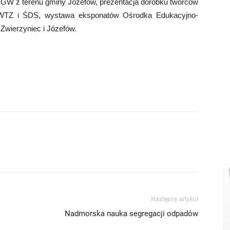
KGW z terenu gminy Józefów, prezentacja dorobku twórców
 WTZ i ŚDS, wystawa eksponatów Ośrodka Edukacyjno-
wierzyniec i Józefów.
Następny artykuł
Nadmorska nauka segregacji odpadów