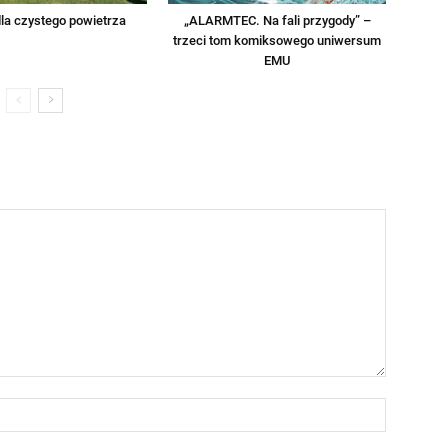
la czystego powietrza
„ALARMTEC. Na fali przygody” –
trzeci tom komiksowego uniwersum
EMU