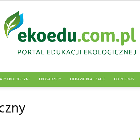
ATY EKOLOGICZNE
EKOGADŻETY
CIEKAWE REALIZACJE
CO ROBIMY?
Edukacja
iczny
ekologiczna