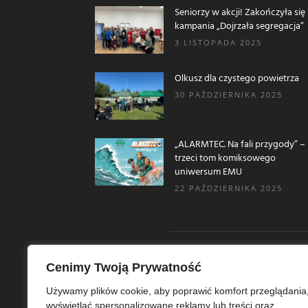
Seniorzy w akcji! Zakończyła się
kampania „Dojrzała segregacja”
3 LISTOPADA 2025
Olkusz dla czystego powietrza
30 PAŹDZIERNIKA 2025
„ALARMTEC. Na fali przygody” –
trzeci tom komiksowego
uniwersum EMU
22 PAŹDZIERNIKA 2025
Cenimy Twoją Prywatność
O N
Używamy plików cookie, aby poprawić komfort przeglądania
wyświetlać spersonalizowane reklamy lub treści oraz