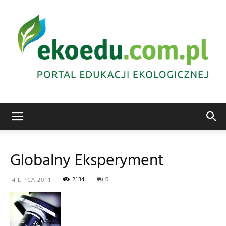
Edukacja
Globalny Eksperyment
ekologiczna
2134
0
4 LIPCA 2011
Abrys