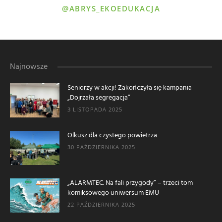
@ABRYS_EKOEDUKACJA
Najnowsze
Seniorzy w akcji! Zakończyła się kampania
„Dojrzała segregacja”
3 LISTOPADA 2025
Olkusz dla czystego powietrza
30 PAŹDZIERNIKA 2025
„ALARMTEC. Na fali przygody” – trzeci tom
komiksowego uniwersum EMU
22 PAŹDZIERNIKA 2025