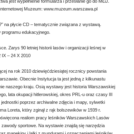
wa jest wypełnienie formularza i przesłanie go do MŁiJ.
nie internetowej Muzeum: www.muzeum.warszawa.pl
" na płycie CD – tematycznie związana z wystawą.
ów programu edukacyjnego.
Zarys 90 letniej historii lasów i organizacji leśnej w
 IX – 24 X 2010
cej na rok 2010 dziewięćdziesiątej rocznicy powstania
zawie. Obecnie Instytucja ta jest jedną z kilkunastu
nie naszego kraju. Osią wystawy jest historia Warszawskiej
o, lata okupacji hitlerowskiej, okres PRL-u oraz czasy III
jednostki poprzez archiwalne zdjęcia i mapy, sylwetki
ma Loreta, który zginął z rąk bolszewików w 1939 r.
święcona realiom pracy leśników Warszawskich Lasów
zawody sportowe. Na wystawie znajdą się narzędzia
 oraz manekiny i lalki z mundurami i oznaczeniami leśników