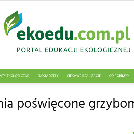
ATY EKOLOGICZNE
EKOGADŻETY
CIEKAWE REALIZACJE
CO ROBIMY?
Edukacja
ania poświęcone grzybo
ekologiczna