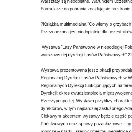
Warsztaty są nieodpłatne. Warunkiem uczestnict
Formularze do pobrania znajdują sie na stro
?Książka multimedialna "Co wiemy o grzybach?
Przeznaczona jest niedopłatnie dla uczestnik
Wystawa "Lasy Państwowe w niepodległej Polsce. 
warszawskiej dyrekcji Lasów Państwowych" 22
Wystawa prezentowana jest z okazji przypadają
Regionalnej Dyrekcji Lasów Państwowych w Wars
Regionalnych Dyrekcji funkcjonujących na tere
Dyrekcji: okres dwudziestolecia międzywojenneg
Rzeczypospolitej. Wystawa przybliży charakter 
dyrektorów, w tym najbardziej zasłużonego Ada
Ciekawym akcentem wystawy będzie część po
Państwowych oraz sprawy pozasłużbowe – np. 
robocze – pilarki , średnicomierze, węgielnica