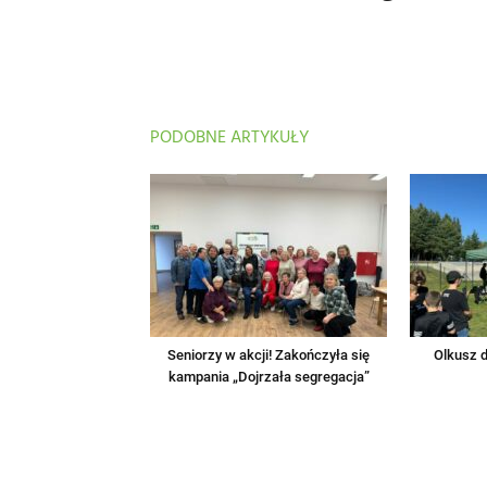
PODOBNE ARTYKUŁY
Seniorzy w akcji! Zakończyła się
Olkusz d
kampania „Dojrzała segregacja”