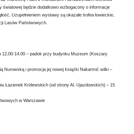
ny światowej będzie dodatkowo wzbogacony o informacje
głość. Uzupełnieniem wystawy są okazałe trofea łowieckie,
cji Lasów Państwowych.
h 12.00-14.00 – padok przy budynku Muzeum (Koszary
 Nurowską i promocja jej nowej książki Nakarmić wilki –
u Łazienek Królewskich (od strony Al. Ujazdowskich) – 15
aństwowych w Warszawie