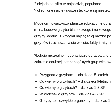
? niejadalne tylko te najbardziej popularne
? chronione najciekawsze i te, które są niestety
Modelom towarzyszą plansze edukacyjne oprac
m.in.: budowę grzyba blaszkowego i rurkoweg
grzyby jadalne, z którymi najczęściej można 
grzybów i zachowania się w lesie, fakty i mity 
?Lekcje muzealne – scenariusze opracowane pr
zakresie edukacji poszczególnych grup wieko
Przygoda z grzybami – dla dzieci 5-letnich
Co wiemy o grzybach? – dla dzieci 6-letnich
Co wiemy o grzybach? – dla klas 1-3 SP
W królestwie grzybów – dla klas 4-6 SP
Grzyby to niezwykłe organizmy – dla klas 