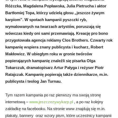
Różczka, Magdalena Popławska, Julia Pietrucha i aktor
Bartłomiej Topa, którzy udzielą głosu „jeszcze żywym
karpiom”. W spotach kampanii pyszczki ryb,
wymalowanych na twarzach artystów, poruszają się
wówczas kiedy oni sami przemawiają. Kreację pro bono
przygotowała agencja reklamy Clos Brothers. Czwarty rok
kampanię wspiera znany publicysta i kucharz, Robert
Makłowicz. W ubiegłym roku w gronie twórców
popierających kampanię znaleźli się pisarka Olga
Tokarczuk, dramatopisarz Artur Pałyga i reżyser Piotr
Ratajczak. Kampanię popierają także dziennikarze, m.in.
publicysta i teolog Jan Turnau.
Tym razem kampania po raz pierwszy ma swoją stronę
internetową –
www.jeszczezywykarp.pl
, a po raz kolejny
zakładkę na facebooku. Na stronie www znajdują się m.in.
plakaty, bannery oraz wzory pism, które uczestnicy kampanii