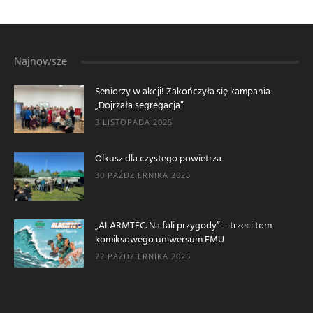
Najnowsze
Seniorzy w akcji! Zakończyła się kampania
„Dojrzała segregacja”
3 LISTOPADA 2025
Olkusz dla czystego powietrza
30 PAŹDZIERNIKA 2025
„ALARMTEC. Na fali przygody” – trzeci tom
komiksowego uniwersum EMU
22 PAŹDZIERNIKA 2025