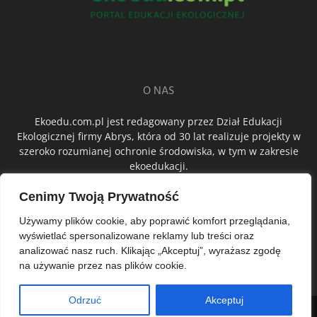
O NAS
Ekoedu.com.pl jest redagowany przez Dział Edukacji
Ekologicznej firmy Abrys, która od 30 lat realizuje projekty w
szeroko rozumianej ochronie środowiska, w tym w zakresie
ekoedukacji.
Cenimy Twoją Prywatność
ŚLEDŹ NAS
Używamy plików cookie, aby poprawić komfort przeglądania,
wyświetlać spersonalizowane reklamy lub treści oraz
analizować nasz ruch. Klikając „Akceptuj”, wyrażasz zgodę
na używanie przez nas plików cookie.
Odrzuć
Akceptuj
© Abrys Sp. z o.o.