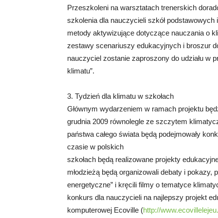
Przeszkoleni na warsztatach trenerskich doradc
szkolenia dla nauczycieli szkół podstawowych
metody aktywizujące dotyczące nauczania o kli
zestawy scenariuszy edukacyjnych i broszur do
nauczyciel zostanie zaproszony do udziału w pr
klimatu”.
3. Tydzień dla klimatu w szkołach
Głównym wydarzeniem w ramach projektu będzi
grudnia 2009 równolegle ze szczytem klimat
państwa całego świata będą podejmowały konk
czasie w polskich
szkołach będą realizowane projekty edukacyjne
młodzieżą będą organizowali debaty i pokazy, p
energetyczne” i kręcili filmy o tematyce klima
konkurs dla nauczycieli na najlepszy projekt e
komputerowej Ecoville (
http://www.ecovilleleje