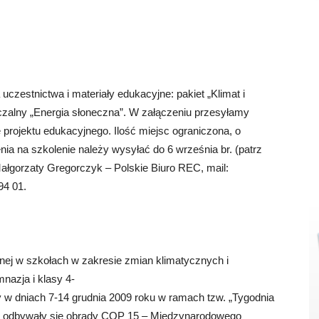
czestnictwa i materiały edukacyjne: pakiet „Klimat i
zalny „Energia słoneczna”. W załączeniu przesyłamy
projektu edukacyjnego. Ilość miejsc ograniczona, o
nia na szkolenie należy wysyłać do 6 września br. (patrz
ałgorzaty Gregorczyk – Polskie Biuro REC, mail:
 94 01.
znej w szkołach w zakresie zmian klimatycznych i
nazja i klasy 4-
 w dniach 7-14 grudnia 2009 roku w ramach tzw. „Tygodnia
dą odbywały się obrady COP 15 – Międzynarodowego