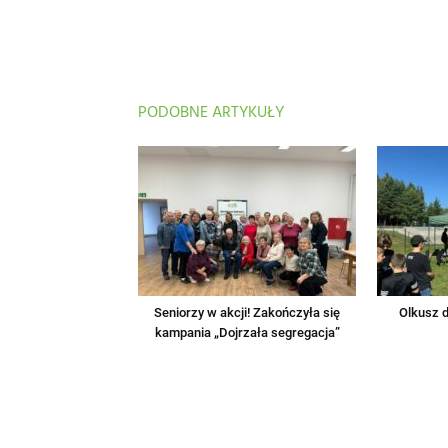
PODOBNE ARTYKUŁY
Seniorzy w akcji! Zakończyła się
Olkusz d
kampania „Dojrzała segregacja”