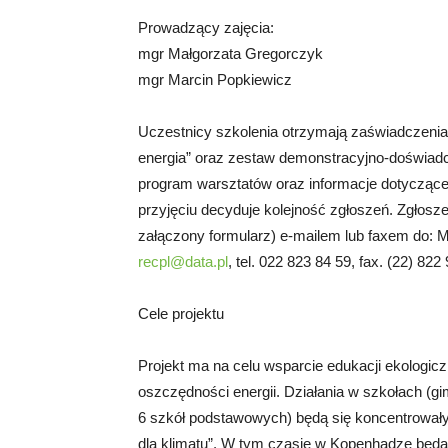
Prowadzący zajęcia:
mgr Małgorzata Gregorczyk
mgr Marcin Popkiewicz
Uczestnicy szkolenia otrzymają zaświadczenia u
energia” oraz zestaw demonstracyjno-doświadc
program warsztatów oraz informacje dotyczące 
przyjęciu decyduje kolejność zgłoszeń. Zgłosze
załączony formularz) e-mailem lub faxem do: M
recpl@data.pl
, tel. 022 823 84 59, fax. (22) 822
Cele projektu
Projekt ma na celu wsparcie edukacji ekologic
oszczędności energii. Działania w szkołach (gim
6 szkół podstawowych) będą się koncentrowały
dla klimatu”. W tym czasie w Kopenhadze bę