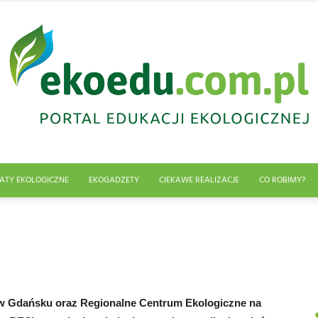
ATY EKOLOGICZNE
EKOGADŻETY
CIEKAWE REALIZACJE
CO ROBIMY?
Edukacja
ekologiczna
j w Gdańsku oraz Regionalne Centrum Ekologiczne na