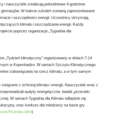
y i nauczyciele zrealizują jednodniowe 4-godzinne
 i gimnazjów. W trakcie szkoleń zostaną zaprezentowane
macie i oszczędności energii. Uczestnicy otrzymają
tyczących klimatu i oszczędzania energii. Każdy
ojekcie poprzez organizacje „Tygodnia dla
e „Tydzień klimatyczny” organizowany w dniach 7-14
ycznym w Kopenhadze. W ramach Szczytu Klimatycznego
retne zobowiązania na rzecz klimatu, a w tym samym
 związane z ochroną klimatu i energii. Nauczyciele wraz z
rzeprowadzali audyty energetyczne, badali „przecieki
tycznej. W ramach Tygodnia dla Klimatu odbędzie się
dukacyjny, oraz konkurs dla młodzieży na bazie gry
u.com/PL/index.html
)