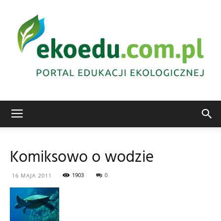
Edukacja
Komiksowo o wodzie
ekologiczna
1903
0
16 MAJA 2011
Abrys