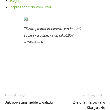
Regulamin
Zaproszenie do konkursu
Zilustruj temat konkursu: woda życia –
życie w wodzie. / Fot. diko1967,
www.sxc.hu
Poprzedni artykuł
Następny artykuł
Jak powstają meble z walizki
Zielona majówka w
Stargardzie