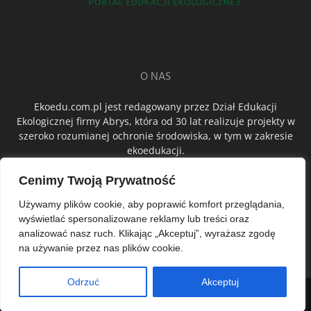
O NAS
Ekoedu.com.pl jest redagowany przez Dział Edukacji
Ekologicznej firmy Abrys, która od 30 lat realizuje projekty w
szeroko rozumianej ochronie środowiska, w tym w zakresie
ekoedukacji.
Cenimy Twoją Prywatność
ŚLEDŹ NAS
Używamy plików cookie, aby poprawić komfort przeglądania,
wyświetlać spersonalizowane reklamy lub treści oraz
analizować nasz ruch. Klikając „Akceptuj”, wyrażasz zgodę
na używanie przez nas plików cookie.
Odrzuć
Akceptuj
© Abrys Sp. z o.o.