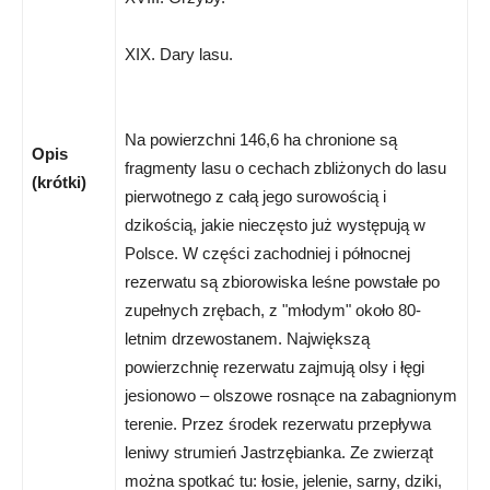
XIX. Dary lasu.
Na powierzchni 146,6 ha chronione są
Opis
fragmenty lasu o cechach zbliżonych do lasu
(krótki)
pierwotnego z całą jego surowością i
dzikością, jakie nieczęsto już występują w
Polsce. W części zachodniej i północnej
rezerwatu są zbiorowiska leśne powstałe po
zupełnych zrębach, z "młodym" około 80-
letnim drzewostanem. Największą
powierzchnię rezerwatu zajmują olsy i łęgi
jesionowo – olszowe rosnące na zabagnionym
terenie. Przez środek rezerwatu przepływa
leniwy strumień Jastrzębianka. Ze zwierząt
można spotkać tu: łosie, jelenie, sarny, dziki,