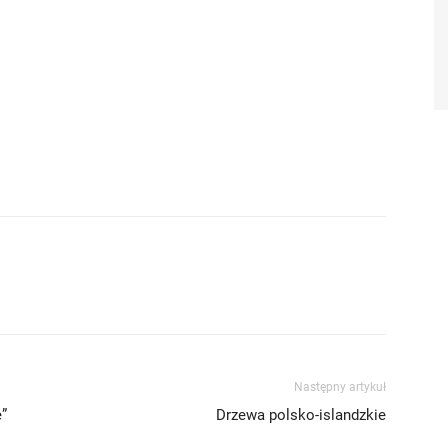
Następny artykuł
”
Drzewa polsko-islandzkie