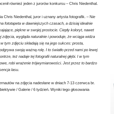
ocenił również jeden z jurorów konkursu – Chris Niedenthal.
a Chris Niedenthal, juror i uznany artysta fotografik. – N
ie
tna fototapeta w dawniejszych czasach, a dzisiaj idealnie
jające, piękne w swojej prostocie. Ciepły koloryt, nawet
j zdjęcia, wygląda naturalnie i powoduje, że wciąga widza
w tym zdjęciu składają się na jego sukces: prosta,
dgrywa swoją ważną rolę. I to światło przed nami po lewej
rze, też nadaje tej fotografii naturalnej głębi. I w tym
owe, robi wrażenie trójwymiarowości. Jest przez to bardzo
sencja lasu
.
ernautów na zdjęcia nadesłane w dniach 7-13 czerwca br.
ktywie / Galerie / 6 tydzień. Wyniki tego głosowania