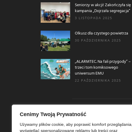
Seniorzy w akcji! Zakończyła się
kampania „Dojrzała segregacja”
3 LISTOPADA 2025
Olkusz dla czystego powietrza
30 PAŹDZIERNIKA 2025
„ALARMTEC. Na fali przygody” –
trzeci tom komiksowego
uniwersum EMU
22 PAŹDZIERNIKA 2025
Cenimy Twoją Prywatność
O N
Używamy plików cookie, aby poprawić komfort przeglądania
wyświetlać spersonalizowane reklamy lub treści oraz