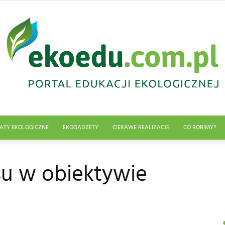
ATY EKOLOGICZNE
EKOGADŻETY
CIEKAWE REALIZACJE
CO ROBIMY?
Edukacja
su w obiektywie
ekologiczna