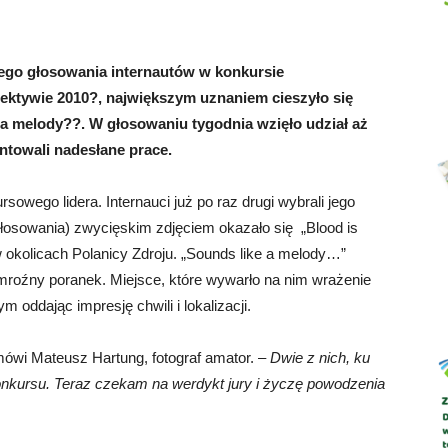
tego głosowania internautów w konkursie
ektywie 2010?, największym uznaniem cieszyło się
Abrys
 a melody??. W głosowaniu tygodnia wzięło udział aż
ntowali nadesłane prace.
wego lidera. Internauci już po raz drugi wybrali jego
łosowania) zwycięskim zdjęciem okazało się „Blood is
 okolicach Polanicy Zdroju. „Sounds like a melody…”
mroźny poranek. Miejsce, które wywarło na nim wrażenie
 oddając impresję chwili i lokalizacji.
ówi Mateusz Hartung, fotograf amator. –
Dwie z nich, ku
onkursu. Teraz czekam na werdykt jury i życzę powodzenia