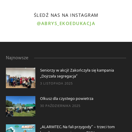
ŚLEDŹ NAS NA INSTAGRAM
@ABRYS_EKOEDUKACJA
Najnowsze
Seniorzy w akcji! Zakończyła się kampania
„Dojrzała segregacja”
3 LISTOPADA 2025
Olkusz dla czystego powietrza
30 PAŹDZIERNIKA 2025
„ALARMTEC. Na fali przygody” – trzeci tom