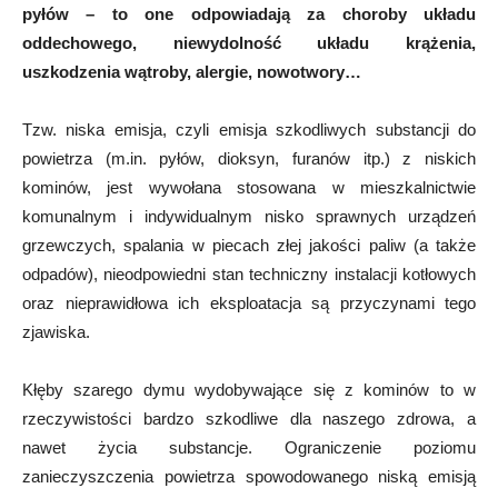
pyłów – to one odpowiadają za choroby układu
oddechowego, niewydolność układu krążenia,
uszkodzenia wątroby, alergie, nowotwory…
Tzw. niska emisja, czyli emisja szkodliwych substancji do
powietrza (m.in. pyłów, dioksyn, furanów itp.) z niskich
kominów, jest wywołana stosowana w mieszkalnictwie
komunalnym i indywidualnym nisko sprawnych urządzeń
grzewczych, spalania w piecach złej jakości paliw (a także
odpadów), nieodpowiedni stan techniczny instalacji kotłowych
oraz nieprawidłowa ich eksploatacja są przyczynami tego
zjawiska.
Kłęby szarego dymu wydobywające się z kominów to w
rzeczywistości bardzo szkodliwe dla naszego zdrowa, a
nawet życia substancje. Ograniczenie poziomu
zanieczyszczenia powietrza spowodowanego niską emisją