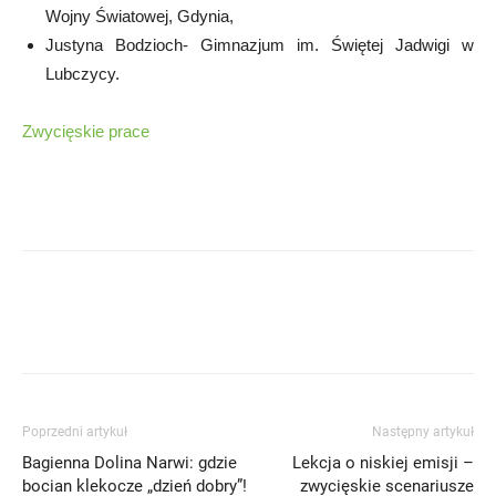
Wojny Światowej, Gdynia,
Justyna Bodzioch- Gimnazjum im. Świętej Jadwigi w
Lubczycy.
Zwycięskie prace
Poprzedni artykuł
Następny artykuł
Bagienna Dolina Narwi: gdzie
Lekcja o niskiej emisji –
bocian klekocze „dzień dobry”!
zwycięskie scenariusze