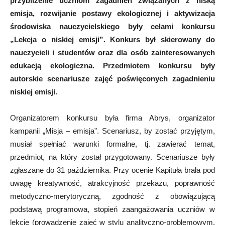
przybliżenie uczniom zagadnień związanych z niską
emisja, rozwijanie postawy ekologicznej i aktywizacja
środowiska nauczycielskiego były celami konkursu
„Lekcja o niskiej emisji”. Konkurs był skierowany do
nauczycieli i studentów oraz dla osób zainteresowanych
edukacją ekologiczna. Przedmiotem konkursu były
autorskie scenariusze zajęć poświęconych zagadnieniu
niskiej emisji.
Organizatorem konkursu była firma Abrys, organizator
kampanii „Misja – emisja”. Scenariusz, by zostać przyjętym,
musiał spełniać warunki formalne, tj. zawierać temat,
przedmiot, na który został przygotowany. Scenariusze były
zgłaszane do 31 października. Przy ocenie Kapituła brała pod
uwagę kreatywność, atrakcyjność przekazu, poprawność
metodyczno-merytoryczną, zgodność z obowiązującą
podstawą programowa, stopień zaangażowania uczniów w
lekcję (prowadzenie zajęć w stylu analityczno-problemowym,